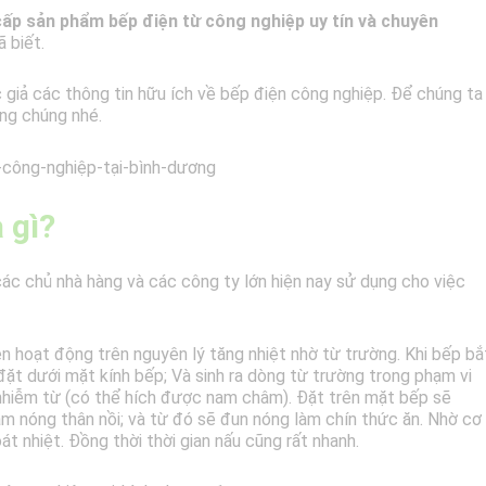
cấp sản phẩm bếp điện từ công nghiệp uy tín và chuyên
 biết.
 giả các thông tin hữu ích về bếp điện công nghiệp. Để chúng ta
ụng chúng nhé.
 gì?
c chủ nhà hàng và các công ty lớn hiện nay sử dụng cho việc
ện hoạt động trên nguyên lý tăng nhiệt nhờ từ trường. Khi bếp bắ
ặt dưới mặt kính bếp; Và sinh ra dòng từ trường trong phạm vi
u nhiễm từ (có thể hích được nam châm). Đặt trên mặt bếp sẽ
àm nóng thân nồi; và từ đó sẽ đun nóng làm chín thức ăn. Nhờ cơ
t nhiệt. Đồng thời thời gian nấu cũng rất nhanh.