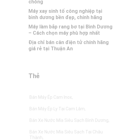
chóng
Máy xay sinh tố công nghiệp tại
bình dương bền đẹp, chính hãng
Máy làm bắp rang bơ tại Bình Dương
– Cách chọn máy phù hợp nhất
Địa chỉ bán cân điện tử chính hãng
giá rẻ tại Thuận An
Thẻ
Bán Máy Ép Cam Inox
Bán Máy Ép Ly Tại Cam Lâm
Bán Xe Nước Mía Siêu Sạch Bình Dương
Bán Xe Nước Mía Siêu Sạch Tại Châu
Thành