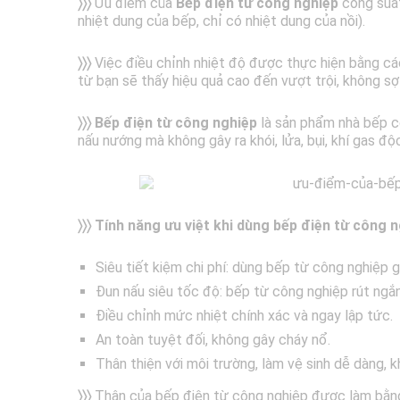
〉〉〉
Ưu điểm của
Bếp điện từ công nghiệp
công suất
nhiệt dung của bếp, chỉ có nhiệt dung của nồi).
〉〉〉
Việc điều chỉnh nhiệt độ được thực hiện bằng c
từ bạn sẽ thấy hiệu quả cao đến vượt trội, không s
〉〉〉 Bếp điện từ công nghiệp
là sản phẩm nhà bếp có
nấu nướng mà không gây ra khói, lửa, bụi, khí gas độ
〉〉〉 Tính năng ưu việt khi dùng bếp điện từ công n
Siêu tiết kiệm chi phí: dùng bếp từ công nghiệp g
Đun nấu siêu tốc độ: bếp từ công nghiệp rút ngắ
Điều chỉnh mức nhiệt chính xác và ngay lập tức.
An toàn tuyệt đối, không gây cháy nổ.
Thân thiện với môi trường, làm vệ sinh dễ dàng, 
〉〉〉
Thân của bếp điện từ công nghiệp được làm bằng 