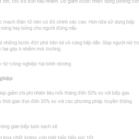
 lớn, tốc độ đun nấu nhanh. Do giảm được nhiệt dung (không cò
ác mạch điện tử nên có độ chính xác cao. Hơn nữa sử dụng bếp
ợ nóng hay bỏng cho người đứng nấu.
 những bước đột phá tiện lợi vô cùng hấp dẫn. Giúp người nội tr
c hại gây ô nhiễm môi trường.
ghiệp:
iúp giảm chi phí nhiên liệu mỗi tháng đến 50% so với bếp gas.
n thời gian đun đến 30% so với các phương pháp truyền thống.
không gian bếp luôn sạch sẽ.
inox chất lượng ,còn mặt bếp tiếp xúc tốt.