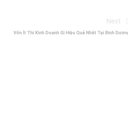
Next
Next
Post
Vốn Ít Thì Kinh Doanh Gì Hiệu Quả Nhất Tại Bình Dươn