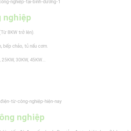
g nghiệp
Từ 8KW trở lên).
, bếp chảo, tủ nấu cơm.
, 25KW, 30KW, 45KW….
công nghiệp