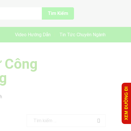
Tìm Kiếm
Video Hướng Dẫn
Tin Tức Chuyên Ngành
ừ Công
ng
XEM ĐƯỜNG ĐI
h