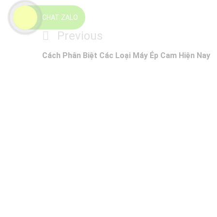
CHAT ZALO
Điều
Previous
Previous
Post
hướng
Cách Phân Biệt Các Loại Máy Ép Cam Hiện Nay
bài
viết