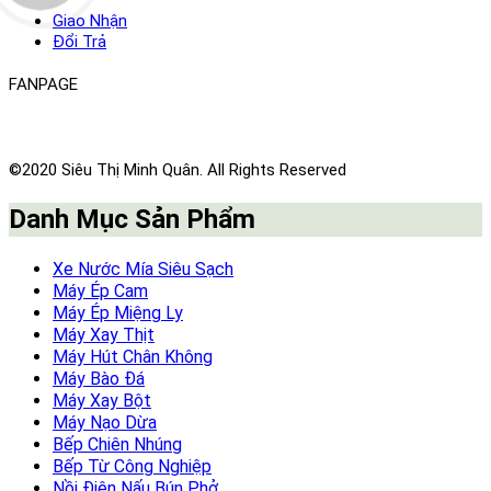
Giao Nhận
Đổi Trả
FANPAGE
©2020 Siêu Thị Minh Quân. All Rights Reserved
Danh Mục Sản Phẩm
Xe Nước Mía Siêu Sạch
Máy Ép Cam
Máy Ép Miệng Ly
Máy Xay Thịt
Máy Hút Chân Không
Máy Bào Đá
Máy Xay Bột
Máy Nạo Dừa
Bếp Chiên Nhúng
Bếp Từ Công Nghiệp
Nồi Điện Nấu Bún Phở