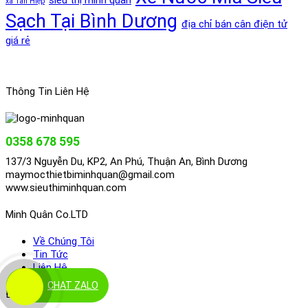
siêu thị minh quân
xã Tân Hiệp
Sạch Tại Bình Dương
địa chỉ bán cân điện tử
giá rẻ
Thông Tin Liên Hệ
0358 678 595
137/3 Nguyễn Du, KP2, An Phú, Thuận An, Bình Dương
maymocthietbiminhquan@gmail.com
www.sieuthiminhquan.com
Minh Quân Co.LTD
Về Chúng Tôi
Tin Tức
Liên Hệ
CHAT ZALO
Điều Khoản