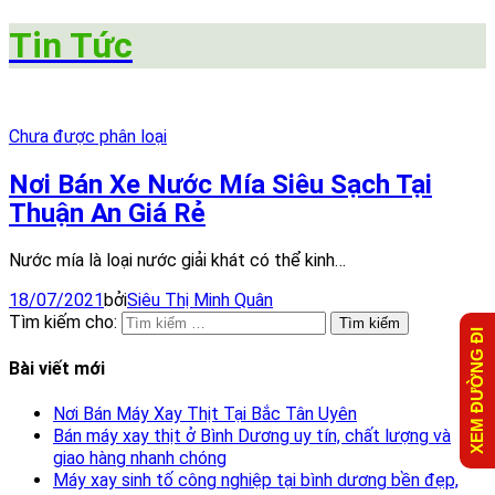
Tin Tức
Chưa được phân loại
Nơi Bán Xe Nước Mía Siêu Sạch Tại
Thuận An Giá Rẻ
Nước mía là loại nước giải khát có thể kinh…
18/07/2021
bởi
Siêu Thị Minh Quân
Tìm kiếm cho:
XEM ĐƯỜNG ĐI
Bài viết mới
Nơi Bán Máy Xay Thịt Tại Bắc Tân Uyên
Bán máy xay thịt ở Bình Dương uy tín, chất lượng và
giao hàng nhanh chóng
Máy xay sinh tố công nghiệp tại bình dương bền đẹp,