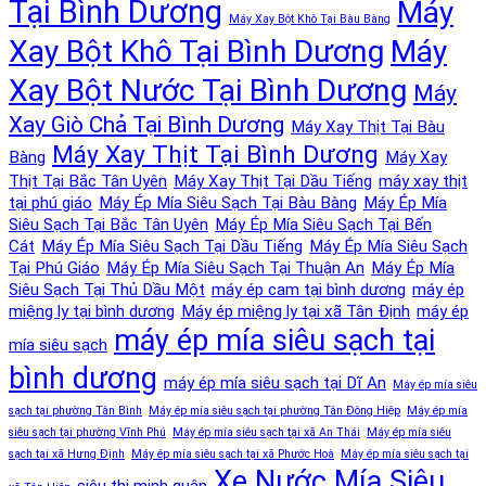
Tại Bình Dương
Máy
Máy Xay Bột Khô Tại Bàu Bàng
Xay Bột Khô Tại Bình Dương
Máy
Xay Bột Nước Tại Bình Dương
Máy
Xay Giò Chả Tại Bình Dương
Máy Xay Thịt Tại Bàu
Máy Xay Thịt Tại Bình Dương
Bàng
Máy Xay
Thịt Tại Bắc Tân Uyên
Máy Xay Thịt Tại Dầu Tiếng
máy xay thịt
tại phú giáo
Máy Ép Mía Siêu Sạch Tại Bàu Bàng
Máy Ép Mía
Siêu Sạch Tại Bắc Tân Uyên
Máy Ép Mía Siêu Sạch Tại Bến
Cát
Máy Ép Mía Siêu Sạch Tại Dầu Tiếng
Máy Ép Mía Siêu Sạch
Tại Phú Giáo
Máy Ép Mía Siêu Sạch Tại Thuận An
Máy Ép Mía
Siêu Sạch Tại Thủ Dầu Một
máy ép cam tại bình dương
máy ép
miệng ly tại bình dương
Máy ép miệng ly tại xã Tân Định
máy ép
máy ép mía siêu sạch tại
mía siêu sạch
bình dương
máy ép mía siêu sạch tại Dĩ An
Máy ép mía siêu
sạch tại phường Tân Bình
Máy ép mía siêu sạch tại phường Tân Đông Hiệp
Máy ép mía
siêu sạch tại phường Vĩnh Phú
Máy ép mía siêu sạch tại xã An Thái
Máy ép mía siêu
sạch tại xã Hưng Định
Máy ép mía siêu sạch tại xã Phước Hoà
Máy ép mía siêu sạch tại
Xe Nước Mía Siêu