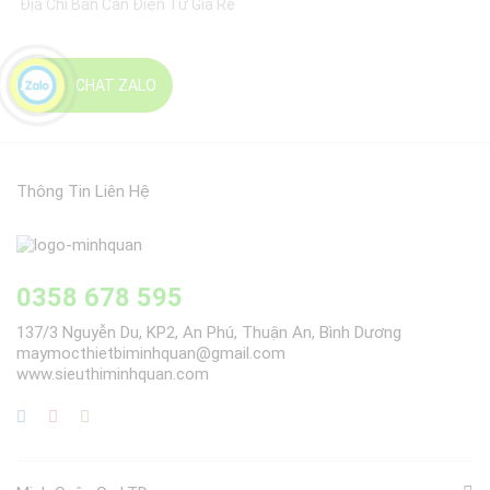
Địa Chỉ Bán Cân Điện Tử Giá Rẻ
CHAT ZALO
Thông Tin Liên Hệ
0358 678 595
137/3 Nguyễn Du, KP2, An Phú, Thuận An, Bình Dương
maymocthietbiminhquan@gmail.com
www.sieuthiminhquan.com