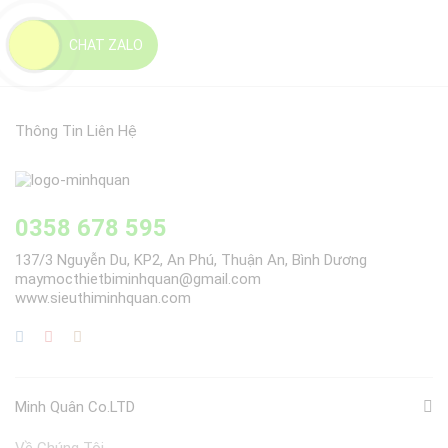
CHAT ZALO
Thông Tin Liên Hệ
0358 678 595
137/3 Nguyễn Du, KP2, An Phú, Thuận An, Bình Dương
maymocthietbiminhquan@gmail.com
www.sieuthiminhquan.com
Minh Quân Co.LTD