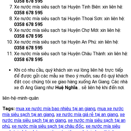
0358 678 595
Xe nước mía siêu sạch tại Huyện Tịnh Biên: xin liên hệ:
0358 678 595
Xe nước mía siêu sạch tại Huyện Thoại Sơn: xin liên hệ:
0358 678 595
Xe nước mía siêu sạch tại Huyện Chợ Mới: xin liên hệ:
0358 678 595
Xe nước mía siêu sạch tại Huyện An Phú: xin liên hệ:
0358 678 595
Xe nước mía siêu sạch tại Huyện Châu Thành: xin liên hệ:
0358 678 595
Khi có nhu cầu, quý khách xin vui lòng liên hệ trực tiếp
để được gửi các mẫu xe theo ý muốn; sau đó quý khách
đặt cọc chúng tôi xe giao hàng xuống An Giang. Các nhà
xe đi Ang Giang như
Huệ Nghĩa
… sẽ liên hệ khi đến nơi.
Tags:
mua xe nước mía bao nhiêu tại an giang
,
mua xe nước
mía siêu sạch tại an giang
,
xe nước mía giá rẻ tại an giang
,
xe
nước mía siêu sạch tại an giang
,
xe nước mía siêu sạch tại an
phú
,
xe nước mía siêu sạch tại châu đốc
,
xe nước mía siêu