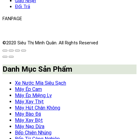
Giao Nhận
Đổi Trả
FANPAGE
©2020 Siêu Thị Minh Quân. All Rights Reserved
Danh Mục Sản Phẩm
Xe Nước Mía Siêu Sạch
Máy Ép Cam
Máy Ép Miệng Ly
Máy Xay Thịt
Máy Hút Chân Không
Máy Bào Đá
Máy Xay Bột
Máy Nạo Dừa
Bếp Chiên Nhúng
Bếp Từ Công Nghiệp