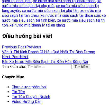
sạch tại châu phú
,
xe nước mía siêu sạch tại chau thành
,
xe
nước mía siêu sạch tại chợ mới
,
xe nước mía siêu sạch tại
long xuyên
,
xe nước mía siêu sạch tại phú tân
,
xe nước mía
siêu sạch tại tân châu
,
xe nước mía siêu sạch tại thoại sơn
,
xe
nước mía siêu sạch tại tịnh biên
,
xe nước mía siêu sạch tại tri
tôn
,
xe nước mía thanh lý tại an giang
Điều hướng bài viết
Previous Post
Previous
Vốn Ít Thì Kinh Doanh Gì Hiệu Quả Nhất Tại Bình Dương
Next Post
Next
Bán Xe Nước Mía Siêu Sạch Tại Biên Hòa Đồng Nai
Tìm kiếm cho:
Chuyên Mục
Chưa được phân loại
Tin Tức
Tin Tức Chuyên Ngành
Video Hướng Dẫn