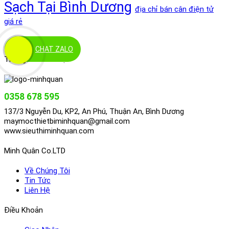
Sạch Tại Bình Dương
địa chỉ bán cân điện tử
giá rẻ
CHAT ZALO
Thông Tin Liên Hệ
0358 678 595
137/3 Nguyễn Du, KP2, An Phú, Thuận An, Bình Dương
maymocthietbiminhquan@gmail.com
www.sieuthiminhquan.com
Minh Quân Co.LTD
Về Chúng Tôi
Tin Tức
Liên Hệ
Điều Khoản