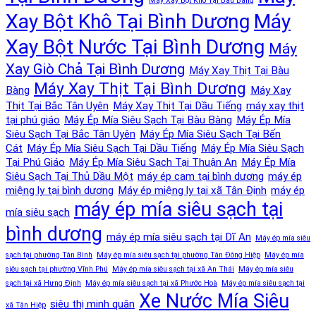
Máy Xay Bột Khô Tại Bàu Bàng
Xay Bột Khô Tại Bình Dương
Máy
Xay Bột Nước Tại Bình Dương
Máy
Xay Giò Chả Tại Bình Dương
Máy Xay Thịt Tại Bàu
Máy Xay Thịt Tại Bình Dương
Bàng
Máy Xay
Thịt Tại Bắc Tân Uyên
Máy Xay Thịt Tại Dầu Tiếng
máy xay thịt
tại phú giáo
Máy Ép Mía Siêu Sạch Tại Bàu Bàng
Máy Ép Mía
Siêu Sạch Tại Bắc Tân Uyên
Máy Ép Mía Siêu Sạch Tại Bến
Cát
Máy Ép Mía Siêu Sạch Tại Dầu Tiếng
Máy Ép Mía Siêu Sạch
Tại Phú Giáo
Máy Ép Mía Siêu Sạch Tại Thuận An
Máy Ép Mía
Siêu Sạch Tại Thủ Dầu Một
máy ép cam tại bình dương
máy ép
miệng ly tại bình dương
Máy ép miệng ly tại xã Tân Định
máy ép
máy ép mía siêu sạch tại
mía siêu sạch
bình dương
máy ép mía siêu sạch tại Dĩ An
Máy ép mía siêu
sạch tại phường Tân Bình
Máy ép mía siêu sạch tại phường Tân Đông Hiệp
Máy ép mía
siêu sạch tại phường Vĩnh Phú
Máy ép mía siêu sạch tại xã An Thái
Máy ép mía siêu
sạch tại xã Hưng Định
Máy ép mía siêu sạch tại xã Phước Hoà
Máy ép mía siêu sạch tại
Xe Nước Mía Siêu
siêu thị minh quân
xã Tân Hiệp