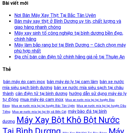
Bài viết mới
Nơi Bán Máy Xay Thịt Tại Bắc Tân Uyên
Bán máy xay thịt ở Bình Dương uy tín, chất lượng và
giao hàng nhanh chóng
Máy xay sinh tố công nghiệp tại bình dương bền đẹp,
chính hãng
Máy làm bắp rang bơ tại Bình Dương – Cách chọn máy
phù hợp nhất
Địa chỉ bán cân điện tử chính hãng giá rẻ tại Thuận An
Thẻ
bán máy ép cam inox
bán máy ép ly tại cam lâm
bán xe nước
mía siêu sạch bình dương
bán xe nước mía siêu sạch tại châu
thành
cân điện tử tại bình dương
hướng dẫn sử dụng máy ép ly
tự động
mua máy ép cam inox
Mua xe nước mía tại tại huyện Bàu
Bàng
Mua xe nước mía tại tại huyện Bắc Tân Uyên
Mua xe nước mía tại tại huyện Dầu
máy bào đá tại bình
Tiếng
Mua xe nước mía tại tại thị xã Bến Cát
Máy Xay Bột Khô Bột Nước
dương
Tại Bình Dương
Máy