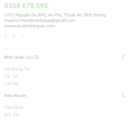
0358 678 595
137/3 Nguyễn Du, KP2, An Phú, Thuận An, Bình Dương
maymocthietbiminhquan@gmail.com
www.sieuthiminhquan.com
Minh Quân Co.LTD
Về Chúng Tôi
Tin Tức
Liên Hệ
Điều Khoản
Giao Nhận
Đổi Trả