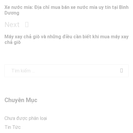
Post
hướng
Xe nước mía: Địa chỉ mua bán xe nước mía uy tín tại Bình
Dương
bài
Next
Next
viết
Post
Máy xay chả giò và những điều cần biết khi mua máy xay
chả giò
Chuyên Mục
Chưa được phân loại
Tin Tức