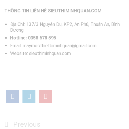
THÔNG TIN LIÊN HỆ SIEUTHIMINHQUAN.COM
Địa Chỉ: 137/3 Nguyễn Du, KP2, An Phú, Thuận An, Bình
Dương
Hotline: 0358 678 595
Email: maymocthietbiminhquan@gmail.com
Website: sieuthiminhquan.com
Điều
Previous
Previous