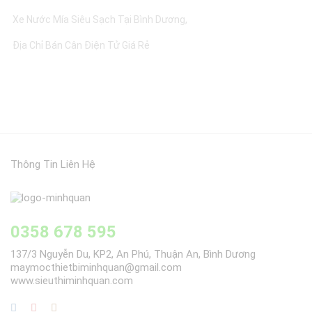
Xe Nước Mía Siêu Sạch Tại Bình Dương
Địa Chỉ Bán Cân Điện Tử Giá Rẻ
Thông Tin Liên Hệ
0358 678 595
137/3 Nguyễn Du, KP2, An Phú, Thuận An, Bình Dương
maymocthietbiminhquan@gmail.com
www.sieuthiminhquan.com