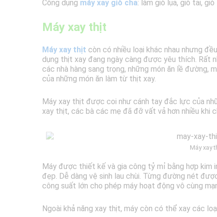
Công dụng
máy xay giò chả
: làm giò lụa, giò tai, g
Máy xay thịt
Máy xay thịt
còn có nhiều loại khác nhau nhưng đều
dụng thịt xay đang ngày càng được yêu thích. Rất 
các nhà hàng sang trọng, những món ăn lề đường, mà
của những món ăn làm từ thịt xay.
Máy xay thịt được coi như cánh tay đắc lực của nh
xay thịt, các bà các mẹ đã đỡ vất vả hơn nhiều khi c
Máy xay t
Máy được thiết kế và gia công tỷ mỉ bằng hợp kim 
đẹp. Dễ dàng vệ sinh lau chùi. Từng đường nét được
công suất lớn cho phép máy hoạt động vô cùng mạn
Ngoài khả năng xay thịt, máy còn có thể xay các loại