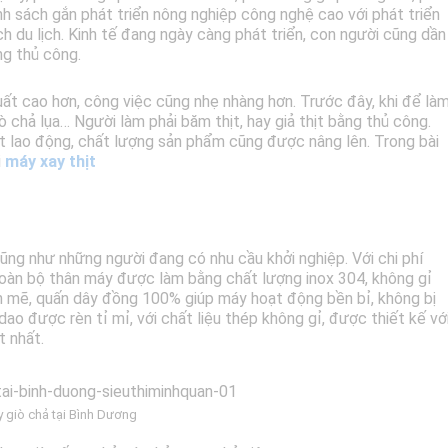
nh sách gắn phát triển nông nghiệp công nghệ cao với phát triển
ách du lịch. Kinh tế đang ngày càng phát triển, con người cũng dần
g thủ công.
ất cao hơn, công việc cũng nhẹ nhàng hơn. Trước đây, khi để là
 chả lụa… Người làm phải băm thịt, hay giả thịt bằng thủ công.
uất lao động, chất lượng sản phẩm cũng được nâng lên. Trong bài
i
máy xay thịt
ũng như những người đang có nhu cầu khởi nghiệp. Với chi phí
Toàn bộ thân máy được làm bằng chất lượng inox 304, không gỉ
h mẽ, quấn dây đồng 100% giúp máy hoạt động bền bỉ, không bị
ao được rèn tỉ mỉ, với chất liệu thép không gỉ, được thiết kế vớ
t nhất.
 giò chả tại Bình Dương