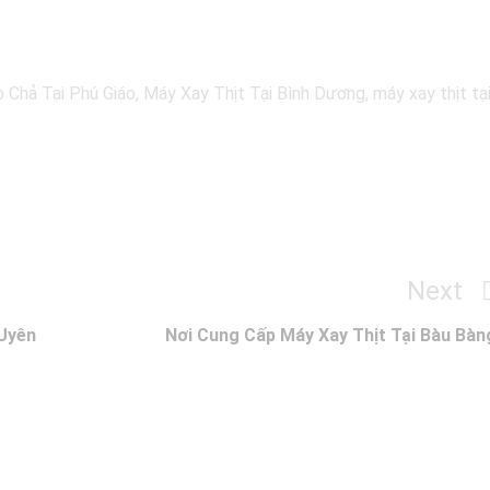
 Chả Tại Phú Giáo
,
Máy Xay Thịt Tại Bình Dương
,
máy xay thịt tạ
Next
Next
Post
 Uyên
Nơi Cung Cấp Máy Xay Thịt Tại Bàu Bàn