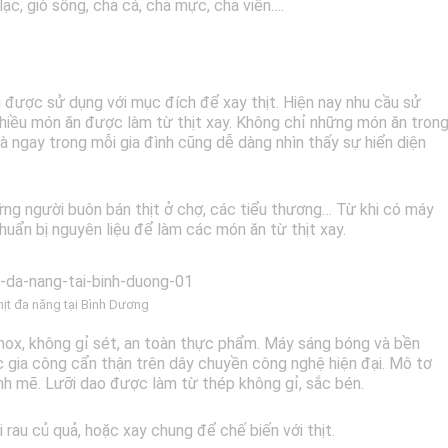
iò lạc, giò sống, chả cá, chả mực, chả viên….
 được sử dụng với mục đích để xay thịt. Hiện nay nhu cầu sử
nhiều món ăn được làm từ thịt xay. Không chỉ những món ăn tron
 ngay trong mỗi gia đình cũng dễ dàng nhìn thấy sự hiển diện
ững người buôn bán thịt ở chợ, các tiểu thương… Từ khi có máy
huẩn bị nguyên liệu để làm các món ăn từ thịt xay.
hịt đa năng tại Bình Dương
inox, không gỉ sét, an toàn thực phẩm. Máy sáng bóng và bền
 gia công cẩn thận trên dây chuyền công nghệ hiện đại. Mô tơ
h mẽ. Lưỡi dao được làm từ thép không gỉ, sắc bén.
 rau củ quả, hoặc xay chung để chế biến với thịt.