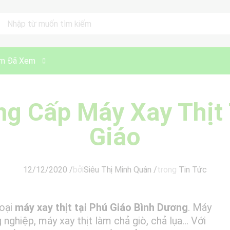
ll
m Đã Xem
ng Cấp Máy Xay Thịt 
Giáo
12/12/2020
/
bởi
Siêu Thị Minh Quân
/
trong
Tin Tức
loại
máy xay thịt tại Phú Giáo Bình Dương
. Máy
g nghiệp, máy xay thịt làm chả giò, chả lụa… Với