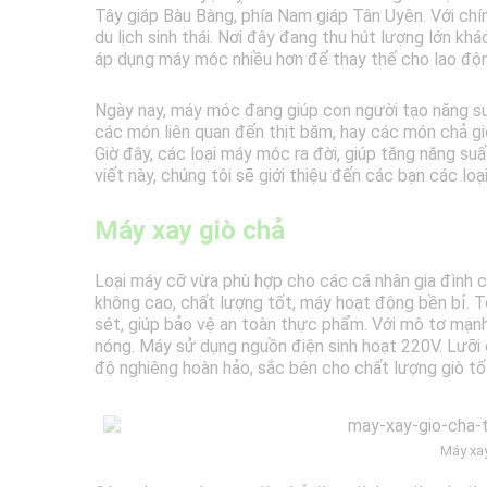
Tây giáp Bàu Bàng, phía Nam giáp Tân Uyên. Với chí
du lịch sinh thái. Nơi đây đang thu hút lượng lớn kh
áp dụng máy móc nhiều hơn để thay thế cho lao độn
Ngày nay, máy móc đang giúp con người tạo năng su
các món liên quan đến thịt băm, hay các món chả giò
Giờ đây, các loại máy móc ra đời, giúp tăng năng s
viết này, chúng tôi sẽ giới thiệu đến các bạn các loạ
Máy xay giò chả
Loại máy cỡ vừa phù hợp cho các cá nhân gia đình c
không cao, chất lượng tốt, máy hoạt động bền bỉ. 
sét, giúp bảo vệ an toàn thực phẩm. Với mô tơ mạn
nóng. Máy sử dụng nguồn điện sinh hoạt 220V. Lưỡi d
độ nghiêng hoàn hảo, sắc bén cho chất lượng giò tố
Máy xay