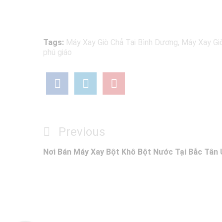
Tags:
Máy Xay Giò Chả Tại Bình Dương
,
Máy Xay Giò
phú giáo
Điều
Previous
Previous
Post
hướng
Nơi Bán Máy Xay Bột Khô Bột Nước Tại Bắc Tân
bài
viết