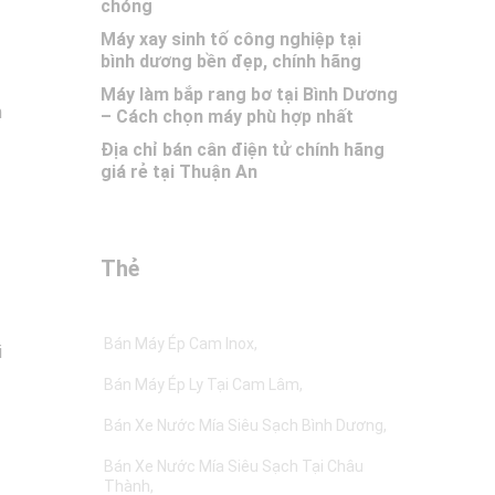
chóng
Máy xay sinh tố công nghiệp tại
bình dương bền đẹp, chính hãng
Máy làm bắp rang bơ tại Bình Dương
m
– Cách chọn máy phù hợp nhất
Địa chỉ bán cân điện tử chính hãng
giá rẻ tại Thuận An
Thẻ
Bán Máy Ép Cam Inox
i
Bán Máy Ép Ly Tại Cam Lâm
Bán Xe Nước Mía Siêu Sạch Bình Dương
Bán Xe Nước Mía Siêu Sạch Tại Châu
Thành