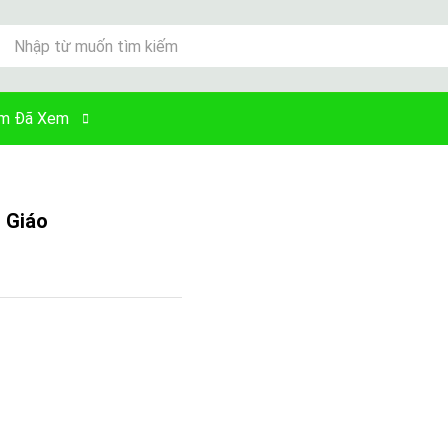
ll
m Đã Xem
 Giáo