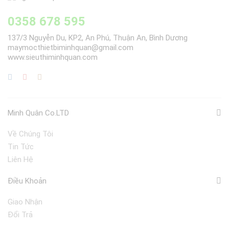
0358 678 595
137/3 Nguyễn Du, KP2, An Phú, Thuận An, Bình Dương
maymocthietbiminhquan@gmail.com
www.sieuthiminhquan.com
Minh Quân Co.LTD
Về Chúng Tôi
Tin Tức
Liên Hệ
Điều Khoản
Giao Nhận
Đổi Trả