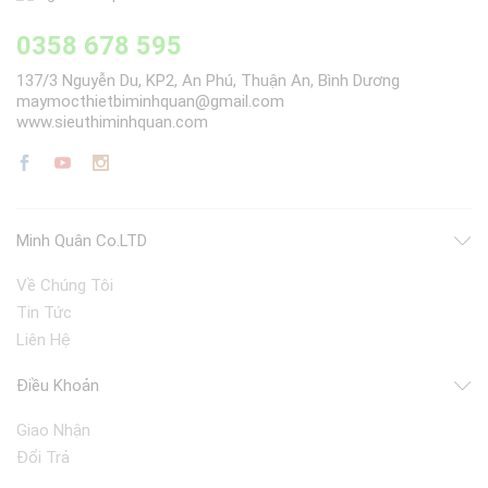
0358 678 595
137/3 Nguyễn Du, KP2, An Phú, Thuận An, Bình Dương
maymocthietbiminhquan@gmail.com
www.sieuthiminhquan.com
Minh Quân Co.LTD
Về Chúng Tôi
Tin Tức
Liên Hệ
Điều Khoản
Giao Nhận
Đổi Trả