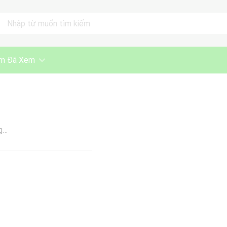
ll
m Đã Xem
g…