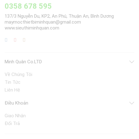
0358 678 595
137/3 Nguyễn Du, KP2, An Phú, Thuận An, Bình Dương
maymocthietbiminhquan@gmail.com
www.sieuthiminhquan.com
Minh Quân Co.LTD
Về Chúng Tôi
Tin Tức
Liên Hệ
Điều Khoản
Giao Nhận
Đổi Trả