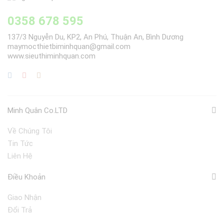
0358 678 595
137/3 Nguyễn Du, KP2, An Phú, Thuận An, Bình Dương
maymocthietbiminhquan@gmail.com
www.sieuthiminhquan.com
Minh Quân Co.LTD
Về Chúng Tôi
Tin Tức
Liên Hệ
Điều Khoản
Giao Nhận
Đổi Trả