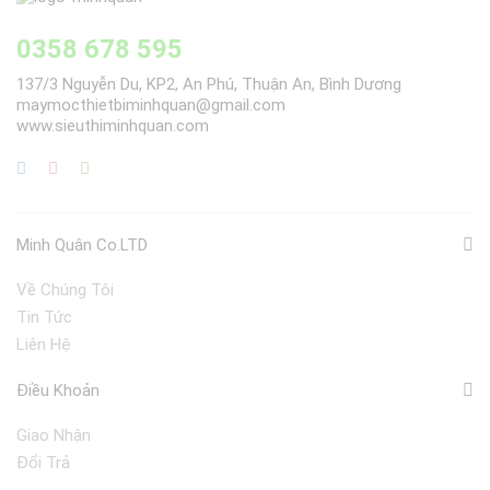
0358 678 595
137/3 Nguyễn Du, KP2, An Phú, Thuận An, Bình Dương
maymocthietbiminhquan@gmail.com
www.sieuthiminhquan.com
Minh Quân Co.LTD
Về Chúng Tôi
Tin Tức
Liên Hệ
Điều Khoản
Giao Nhận
Đổi Trả