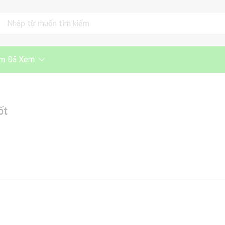
ll
m Đã Xem
ốt