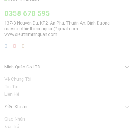
0358 678 595
137/3 Nguyễn Du, KP2, An Phú, Thuận An, Bình Dương
maymocthietbiminhquan@gmail.com
www.sieuthiminhquan.com
Minh Quân Co.LTD
Về Chúng Tôi
Tin Tức
Liên Hệ
Điều Khoản
Giao Nhận
Đổi Trả