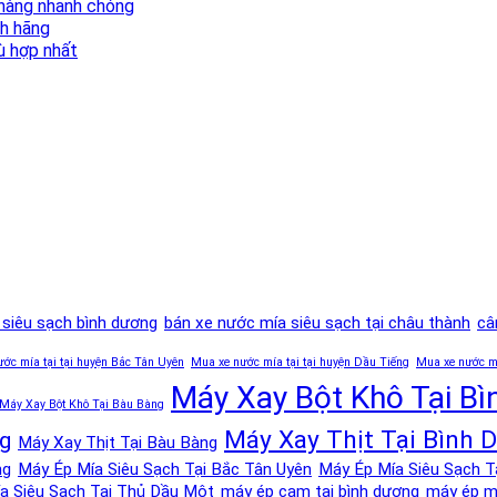
 hàng nhanh chóng
nh hãng
ù hợp nhất
 siêu sạch bình dương
bán xe nước mía siêu sạch tại châu thành
câ
ớc mía tại tại huyện Bắc Tân Uyên
Mua xe nước mía tại tại huyện Dầu Tiếng
Mua xe nước mía
Máy Xay Bột Khô Tại B
Máy Xay Bột Khô Tại Bàu Bàng
Máy Xay Thịt Tại Bình 
ng
Máy Xay Thịt Tại Bàu Bàng
ng
Máy Ép Mía Siêu Sạch Tại Bắc Tân Uyên
Máy Ép Mía Siêu Sạch T
a Siêu Sạch Tại Thủ Dầu Một
máy ép cam tại bình dương
máy ép mi