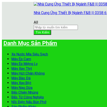
Nhà Cung Ứng Thiết Bị Ngành F&B || 0358 
All
Tìm Kiếm
Danh Mục Sản Phẩm
Xe Nước Mía Siêu Sạch
Máy Ép Cam
Máy Ép Miệng Ly
Máy Xay Thịt
Máy Hút Chân Không
Máy Bào Đá
Máy Xay Bột
Máy Nạo Dừa
Bếp Chiên Nhúng
Bếp Từ Công Nghiệp
Nồi Điện Nấu Bún Phở
Sản Phẩm Khác