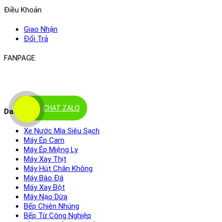
Điều Khoản
Giao Nhận
Đổi Trả
FANPAGE
CHAT ZALO
Danh Mục Sản Phẩm
Xe Nước Mía Siêu Sạch
Máy Ép Cam
Máy Ép Miệng Ly
Máy Xay Thịt
Máy Hút Chân Không
Máy Bào Đá
Máy Xay Bột
Máy Nạo Dừa
Bếp Chiên Nhúng
Bếp Từ Công Nghiệp