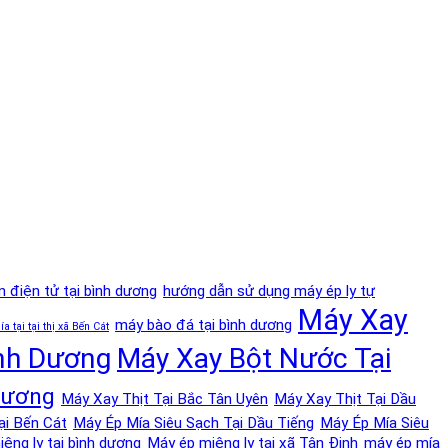
n điện tử tại bình dương
hướng dẫn sử dụng máy ép ly tự
Máy Xay
máy bào đá tại bình dương
 tại tại thị xã Bến Cát
ình Dương
Máy Xay Bột Nước Tại
Dương
Máy Xay Thịt Tại Bắc Tân Uyên
Máy Xay Thịt Tại Dầu
ại Bến Cát
Máy Ép Mía Siêu Sạch Tại Dầu Tiếng
Máy Ép Mía Siêu
ệng ly tại bình dương
Máy ép miệng ly tại xã Tân Định
máy ép mía