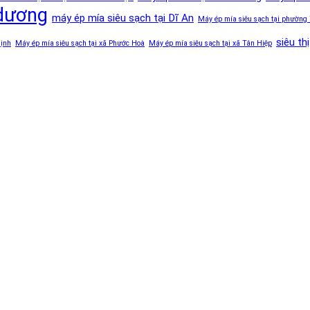
 dương
máy ép mía siêu sạch tại Dĩ An
Máy ép mía siêu sạch tại phường
siêu th
Định
Máy ép mía siêu sạch tại xã Phước Hoà
Máy ép mía siêu sạch tại xã Tân Hiệp