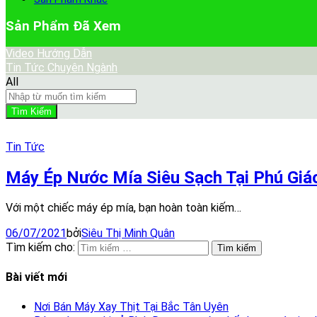
Sản Phẩm Đã Xem
Video Hướng Dẫn
Tin Tức Chuyên Ngành
All
Tìm Kiếm
Tin Tức
Máy Ép Nước Mía Siêu Sạch Tại Phú Giáo
Với một chiếc máy ép mía, bạn hoàn toàn kiếm…
06/07/2021
bởi
Siêu Thị Minh Quân
Tìm kiếm cho:
Bài viết mới
Nơi Bán Máy Xay Thịt Tại Bắc Tân Uyên