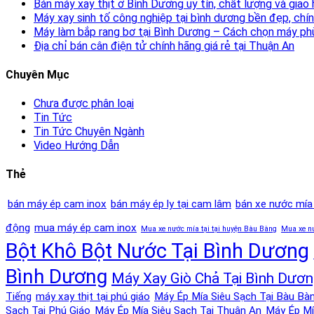
Bán máy xay thịt ở Bình Dương uy tín, chất lượng và giao
Máy xay sinh tố công nghiệp tại bình dương bền đẹp, chí
Máy làm bắp rang bơ tại Bình Dương – Cách chọn máy ph
Địa chỉ bán cân điện tử chính hãng giá rẻ tại Thuận An
Chuyên Mục
Chưa được phân loại
Tin Tức
Tin Tức Chuyên Ngành
Video Hướng Dẫn
Thẻ
bán máy ép cam inox
bán máy ép ly tại cam lâm
bán xe nước mía
động
mua máy ép cam inox
Mua xe nước mía tại tại huyện Bàu Bàng
Mua xe nư
Bột Khô Bột Nước Tại Bình Dương
Bình Dương
Máy Xay Giò Chả Tại Bình Dươ
Tiếng
máy xay thịt tại phú giáo
Máy Ép Mía Siêu Sạch Tại Bàu Bà
Sạch Tại Phú Giáo
Máy Ép Mía Siêu Sạch Tại Thuận An
Máy Ép Mí