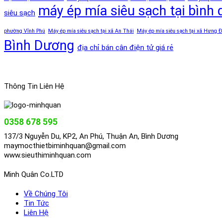
máy ép mía siêu sạch tại bình
siêu sạch
phường Vĩnh Phú
Máy ép mía siêu sạch tại xã An Thái
Máy ép mía siêu sạch tại xã Hưng 
Bình Dương
địa chỉ bán cân điện tử giá rẻ
Thông Tin Liên Hệ
0358 678 595
137/3 Nguyễn Du, KP2, An Phú, Thuận An, Bình Dương
maymocthietbiminhquan@gmail.com
www.sieuthiminhquan.com
Minh Quân Co.LTD
Về Chúng Tôi
Tin Tức
Liên Hệ