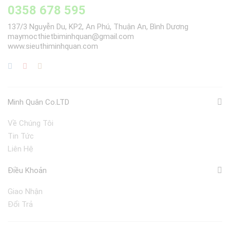
0358 678 595
137/3 Nguyễn Du, KP2, An Phú, Thuận An, Bình Dương
maymocthietbiminhquan@gmail.com
www.sieuthiminhquan.com
Minh Quân Co.LTD
Về Chúng Tôi
Tin Tức
Liên Hệ
Điều Khoản
Giao Nhận
Đổi Trả