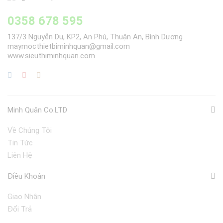
0358 678 595
137/3 Nguyễn Du, KP2, An Phú, Thuận An, Bình Dương
maymocthietbiminhquan@gmail.com
www.sieuthiminhquan.com
Minh Quân Co.LTD
Về Chúng Tôi
Tin Tức
Liên Hệ
Điều Khoản
Giao Nhận
Đổi Trả