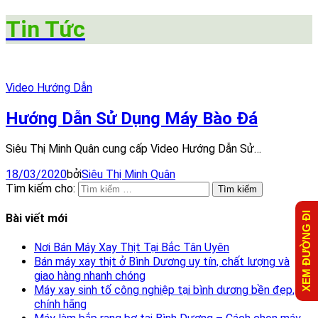
Tin Tức
Video Hướng Dẫn
Hướng Dẫn Sử Dụng Máy Bào Đá
Siêu Thị Minh Quân cung cấp Video Hướng Dẫn Sử…
18/03/2020
bởi
Siêu Thị Minh Quân
Tìm kiếm cho:
XEM ĐƯỜNG ĐI
Bài viết mới
Nơi Bán Máy Xay Thịt Tại Bắc Tân Uyên
Bán máy xay thịt ở Bình Dương uy tín, chất lượng và
giao hàng nhanh chóng
Máy xay sinh tố công nghiệp tại bình dương bền đẹp,
chính hãng