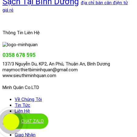
Sạch Tại Bình Dương
địa chỉ bán cân điện tử
giá rẻ
Thông Tin Liên Hệ
0358 678 595
137/3 Nguyễn Du, KP2, An Phú, Thuận An, Bình Dương
maymocthietbiminhquan@gmail.com
www.sieuthiminhquan.com
Minh Quân Co.LTD
Về Chúng Tôi
Tin Tức
Liên Hệ
CHAT ZALO
Điều Khoản
Giao Nhận