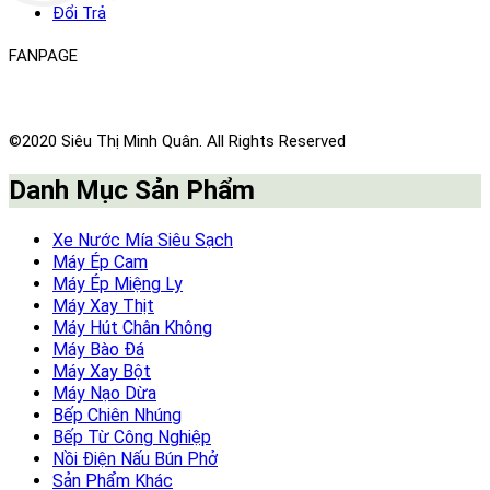
Đổi Trả
FANPAGE
©2020 Siêu Thị Minh Quân. All Rights Reserved
Danh Mục Sản Phẩm
Xe Nước Mía Siêu Sạch
Máy Ép Cam
Máy Ép Miệng Ly
Máy Xay Thịt
Máy Hút Chân Không
Máy Bào Đá
Máy Xay Bột
Máy Nạo Dừa
Bếp Chiên Nhúng
Bếp Từ Công Nghiệp
Nồi Điện Nấu Bún Phở
Sản Phẩm Khác