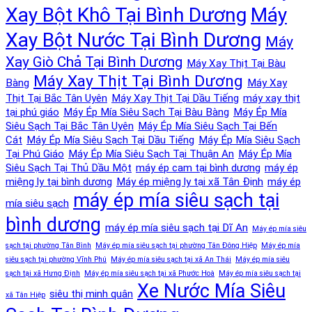
Xay Bột Khô Tại Bình Dương
Máy
Xay Bột Nước Tại Bình Dương
Máy
Xay Giò Chả Tại Bình Dương
Máy Xay Thịt Tại Bàu
Máy Xay Thịt Tại Bình Dương
Bàng
Máy Xay
Thịt Tại Bắc Tân Uyên
Máy Xay Thịt Tại Dầu Tiếng
máy xay thịt
tại phú giáo
Máy Ép Mía Siêu Sạch Tại Bàu Bàng
Máy Ép Mía
Siêu Sạch Tại Bắc Tân Uyên
Máy Ép Mía Siêu Sạch Tại Bến
Cát
Máy Ép Mía Siêu Sạch Tại Dầu Tiếng
Máy Ép Mía Siêu Sạch
Tại Phú Giáo
Máy Ép Mía Siêu Sạch Tại Thuận An
Máy Ép Mía
Siêu Sạch Tại Thủ Dầu Một
máy ép cam tại bình dương
máy ép
miệng ly tại bình dương
Máy ép miệng ly tại xã Tân Định
máy ép
máy ép mía siêu sạch tại
mía siêu sạch
bình dương
máy ép mía siêu sạch tại Dĩ An
Máy ép mía siêu
sạch tại phường Tân Bình
Máy ép mía siêu sạch tại phường Tân Đông Hiệp
Máy ép mía
siêu sạch tại phường Vĩnh Phú
Máy ép mía siêu sạch tại xã An Thái
Máy ép mía siêu
sạch tại xã Hưng Định
Máy ép mía siêu sạch tại xã Phước Hoà
Máy ép mía siêu sạch tại
Xe Nước Mía Siêu
siêu thị minh quân
xã Tân Hiệp