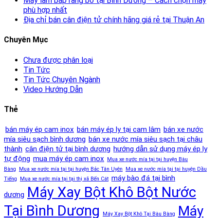
Máy làm bắp rang bơ tại Bình Dương – Cách chọn máy
phù hợp nhất
Địa chỉ bán cân điện tử chính hãng giá rẻ tại Thuận An
Chuyên Mục
Chưa được phân loại
Tin Tức
Tin Tức Chuyên Ngành
Video Hướng Dẫn
Thẻ
bán máy ép cam inox
bán máy ép ly tại cam lâm
bán xe nước
mía siêu sạch bình dương
bán xe nước mía siêu sạch tại châu
thành
cân điện tử tại bình dương
hướng dẫn sử dụng máy ép ly
tự động
mua máy ép cam inox
Mua xe nước mía tại tại huyện Bàu
Bàng
Mua xe nước mía tại tại huyện Bắc Tân Uyên
Mua xe nước mía tại tại huyện Dầu
máy bào đá tại bình
Tiếng
Mua xe nước mía tại tại thị xã Bến Cát
Máy Xay Bột Khô Bột Nước
dương
Tại Bình Dương
Máy
Máy Xay Bột Khô Tại Bàu Bàng