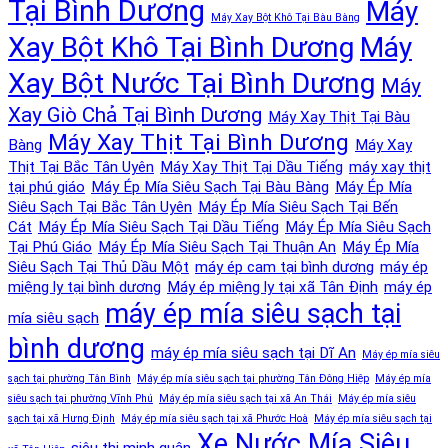
Tại Bình Dương
Máy
Máy Xay Bột Khô Tại Bàu Bàng
Xay Bột Khô Tại Bình Dương
Máy
Xay Bột Nước Tại Bình Dương
Máy
Xay Giò Chả Tại Bình Dương
Máy Xay Thịt Tại Bàu
Máy Xay Thịt Tại Bình Dương
Bàng
Máy Xay
Thịt Tại Bắc Tân Uyên
Máy Xay Thịt Tại Dầu Tiếng
máy xay thịt
tại phú giáo
Máy Ép Mía Siêu Sạch Tại Bàu Bàng
Máy Ép Mía
Siêu Sạch Tại Bắc Tân Uyên
Máy Ép Mía Siêu Sạch Tại Bến
Cát
Máy Ép Mía Siêu Sạch Tại Dầu Tiếng
Máy Ép Mía Siêu Sạch
Tại Phú Giáo
Máy Ép Mía Siêu Sạch Tại Thuận An
Máy Ép Mía
Siêu Sạch Tại Thủ Dầu Một
máy ép cam tại bình dương
máy ép
miệng ly tại bình dương
Máy ép miệng ly tại xã Tân Định
máy ép
máy ép mía siêu sạch tại
mía siêu sạch
bình dương
máy ép mía siêu sạch tại Dĩ An
Máy ép mía siêu
sạch tại phường Tân Bình
Máy ép mía siêu sạch tại phường Tân Đông Hiệp
Máy ép mía
siêu sạch tại phường Vĩnh Phú
Máy ép mía siêu sạch tại xã An Thái
Máy ép mía siêu
sạch tại xã Hưng Định
Máy ép mía siêu sạch tại xã Phước Hoà
Máy ép mía siêu sạch tại
Xe Nước Mía Siêu