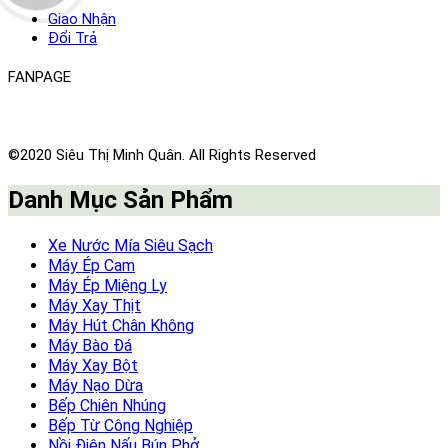
Giao Nhận
Đổi Trả
FANPAGE
©2020 Siêu Thị Minh Quân. All Rights Reserved
Danh Mục Sản Phẩm
Xe Nước Mía Siêu Sạch
Máy Ép Cam
Máy Ép Miệng Ly
Máy Xay Thịt
Máy Hút Chân Không
Máy Bào Đá
Máy Xay Bột
Máy Nạo Dừa
Bếp Chiên Nhúng
Bếp Từ Công Nghiệp
Nồi Điện Nấu Bún Phở