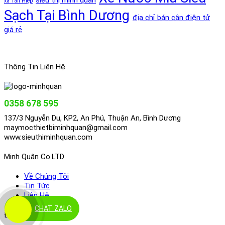
siêu thị minh quân
xã Tân Hiệp
Sạch Tại Bình Dương
địa chỉ bán cân điện tử
giá rẻ
Thông Tin Liên Hệ
0358 678 595
137/3 Nguyễn Du, KP2, An Phú, Thuận An, Bình Dương
maymocthietbiminhquan@gmail.com
www.sieuthiminhquan.com
Minh Quân Co.LTD
Về Chúng Tôi
Tin Tức
Liên Hệ
CHAT ZALO
Điều Khoản