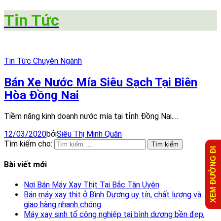
Tin Tức
Tin Tức Chuyên Ngành
Bán Xe Nước Mía Siêu Sạch Tại Biên
Hòa Đồng Nai
Tiềm năng kinh doanh nước mía tại tỉnh Đồng Nai.…
12/03/2020
bởi
Siêu Thị Minh Quân
Tìm kiếm cho:
XEM ĐƯỜNG ĐI
Bài viết mới
Nơi Bán Máy Xay Thịt Tại Bắc Tân Uyên
Bán máy xay thịt ở Bình Dương uy tín, chất lượng và
giao hàng nhanh chóng
Máy xay sinh tố công nghiệp tại bình dương bền đẹp,