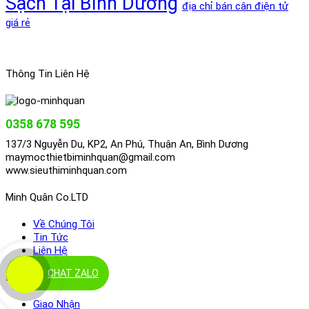
Sạch Tại Bình Dương
địa chỉ bán cân điện tử
giá rẻ
Thông Tin Liên Hệ
0358 678 595
137/3 Nguyễn Du, KP2, An Phú, Thuận An, Bình Dương
maymocthietbiminhquan@gmail.com
www.sieuthiminhquan.com
Minh Quân Co.LTD
Về Chúng Tôi
Tin Tức
Liên Hệ
CHAT ZALO
Điều Khoản
Giao Nhận