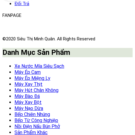
Đổi Trả
FANPAGE
©2020 Siêu Thị Minh Quân. All Rights Reserved
Danh Mục Sản Phẩm
Xe Nước Mía Siêu Sạch
Máy Ép Cam
Máy Ép Miệng Ly
Máy Xay Thịt
Máy Hút Chân Không
Máy Bào Đá
Máy Xay Bột
Máy Nạo Dừa
Bếp Chiên Nhúng
Bếp Từ Công Nghiệp
Nồi Điện Nấu Bún Phở
Sản Phẩm Khác