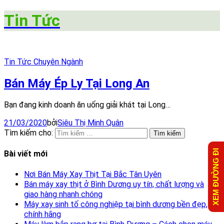
Tin Tức
Tin Tức Chuyên Ngành
Bán Máy Ép Ly Tại Long An
Bạn đang kinh doanh ăn uống giải khát tại Long…
21/03/2020
bởi
Siêu Thị Minh Quân
Tìm kiếm cho:
XEM ĐƯỜNG ĐI
Bài viết mới
Nơi Bán Máy Xay Thịt Tại Bắc Tân Uyên
Bán máy xay thịt ở Bình Dương uy tín, chất lượng và
giao hàng nhanh chóng
Máy xay sinh tố công nghiệp tại bình dương bền đẹp,
chính hãng