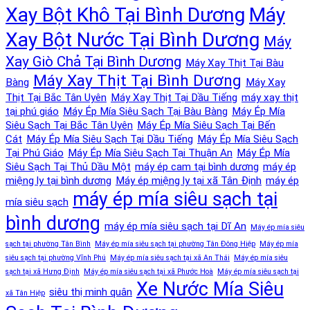
Xay Bột Khô Tại Bình Dương
Máy
Xay Bột Nước Tại Bình Dương
Máy
Xay Giò Chả Tại Bình Dương
Máy Xay Thịt Tại Bàu
Máy Xay Thịt Tại Bình Dương
Bàng
Máy Xay
Thịt Tại Bắc Tân Uyên
Máy Xay Thịt Tại Dầu Tiếng
máy xay thịt
tại phú giáo
Máy Ép Mía Siêu Sạch Tại Bàu Bàng
Máy Ép Mía
Siêu Sạch Tại Bắc Tân Uyên
Máy Ép Mía Siêu Sạch Tại Bến
Cát
Máy Ép Mía Siêu Sạch Tại Dầu Tiếng
Máy Ép Mía Siêu Sạch
Tại Phú Giáo
Máy Ép Mía Siêu Sạch Tại Thuận An
Máy Ép Mía
Siêu Sạch Tại Thủ Dầu Một
máy ép cam tại bình dương
máy ép
miệng ly tại bình dương
Máy ép miệng ly tại xã Tân Định
máy ép
máy ép mía siêu sạch tại
mía siêu sạch
bình dương
máy ép mía siêu sạch tại Dĩ An
Máy ép mía siêu
sạch tại phường Tân Bình
Máy ép mía siêu sạch tại phường Tân Đông Hiệp
Máy ép mía
siêu sạch tại phường Vĩnh Phú
Máy ép mía siêu sạch tại xã An Thái
Máy ép mía siêu
sạch tại xã Hưng Định
Máy ép mía siêu sạch tại xã Phước Hoà
Máy ép mía siêu sạch tại
Xe Nước Mía Siêu
siêu thị minh quân
xã Tân Hiệp