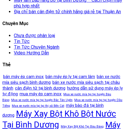
Máy làm bắp rang bơ tại Bình Dương – Cách chọn máy
phù hợp nhất
Địa chỉ bán cân điện tử chính hãng giá rẻ tại Thuận An
Chuyên Mục
Chưa được phân loại
Tin Tức
Tin Tức Chuyên Ngành
Video Hướng Dẫn
Thẻ
bán máy ép cam inox
bán máy ép ly tại cam lâm
bán xe nước
mía siêu sạch bình dương
bán xe nước mía siêu sạch tại châu
thành
cân điện tử tại bình dương
hướng dẫn sử dụng máy ép ly
tự động
mua máy ép cam inox
Mua xe nước mía tại tại huyện Bàu
Bàng
Mua xe nước mía tại tại huyện Bắc Tân Uyên
Mua xe nước mía tại tại huyện Dầu
máy bào đá tại bình
Tiếng
Mua xe nước mía tại tại thị xã Bến Cát
Máy Xay Bột Khô Bột Nước
dương
Tại Bình Dương
Máy
Máy Xay Bột Khô Tại Bàu Bàng