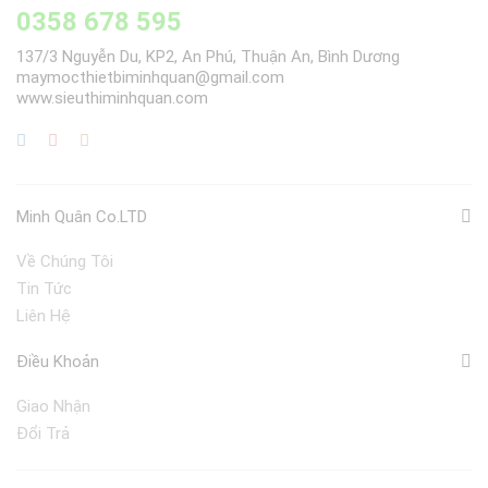
0358 678 595
137/3 Nguyễn Du, KP2, An Phú, Thuận An, Bình Dương
maymocthietbiminhquan@gmail.com
www.sieuthiminhquan.com
Minh Quân Co.LTD
Về Chúng Tôi
Tin Tức
Liên Hệ
Điều Khoản
Giao Nhận
Đổi Trả