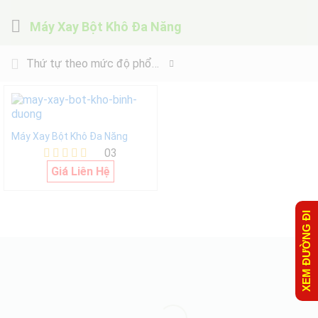
Máy Xay Bột Khô Đa Năng
Thứ tự theo mức độ phổ biến
Máy Xay Bột Khô Đa Năng
03
Được xếp
Giá Liên Hệ
hạng
5.00
5 sao
XEM ĐƯỜNG ĐI