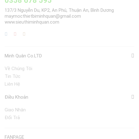
0358 678 595
137/3 Nguyễn Du, KP2, An Phú, Thuận An, Bình Dương
maymocthietbiminhquan@gmail.com
www.sieuthiminhquan.com
Minh Quân Co.LTD
Về Chúng Tôi
Tin Tức
Liên Hệ
Điều Khoản
Giao Nhận
Đổi Trả
FANPAGE