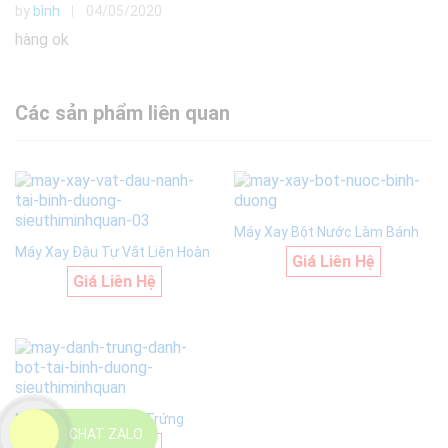
by
bình
04/05/2020
Được xếp
hạng
5
5
hàng ok
sao
Các sản phẩm liên quan
Máy Xay Bột Nước Làm Bánh
Máy Xay Đậu Tự Vắt Liên Hoàn
Giá Liên Hệ
Giá Liên Hệ
Máy Đánh Bột Đánh Trứng
CHAT ZALO