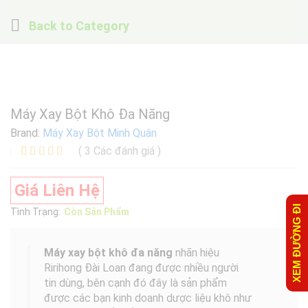
Back to
Category
Máy Xay Bột Khô Đa Năng
Brand:
Máy Xay Bột Minh Quân
(
3
Các đánh giá
)
5.00
3
trên 5
dựa trên
Giá Liên Hệ
đánh giá
XEM ĐƯỜNG ĐI
Tình Trạng:
Còn Sản Phẩm
Máy xay bột khô đa năng
nhã
n
hiệu
Ririhong Đài Loan đang được nhiều người
tin dùng, bên cạnh đó đây là sản phẩm
được các bạn kinh doanh dược liệu khô như