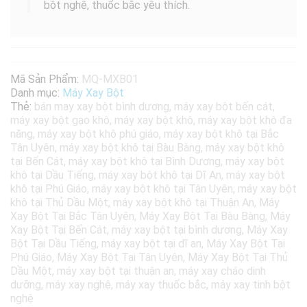
bột nghệ, thuốc
bắ
c
yêu thích.
Mã Sản Phẩm:
MQ-MXB01
Danh mục:
Máy Xay Bột
Thẻ:
bán may xay bột bình dương
,
máy xay bột bến cát
,
máy xay bột gạo khô
,
máy xay bột khô
,
máy xay bột khô đa
năng
,
máy xay bột khô phú giáo
,
máy xay bột khô tại Bắc
Tân Uyên
,
máy xay bột khô tại Bàu Bàng
,
máy xay bột khô
tại Bến Cát
,
máy xay bột khô tại Bình Dương
,
máy xay bột
khô tại Dầu Tiếng
,
máy xay bột khô tại Dĩ An
,
máy xay bột
khô tại Phú Giáo
,
máy xay bột khô tại Tân Uyên
,
máy xay bột
khô tại Thủ Dầu Một
,
máy xay bột khô tại Thuận An
,
Máy
Xay Bột Tại Bắc Tân Uyên
,
Máy Xay Bột Tại Bàu Bàng
,
Máy
Xay Bột Tại Bến Cát
,
máy xay bột tại bình dương
,
Máy Xay
Bột Tại Dầu Tiếng
,
máy xay bột tại dĩ an
,
Máy Xay Bột Tại
Phú Giáo
,
Máy Xay Bột Tại Tân Uyên
,
Máy Xay Bột Tại Thủ
Dầu Một
,
máy xay bột tại thuận an
,
máy xay cháo dinh
dưỡng
,
máy xay nghệ
,
máy xay thuốc bắc
,
máy xay tinh bột
nghệ