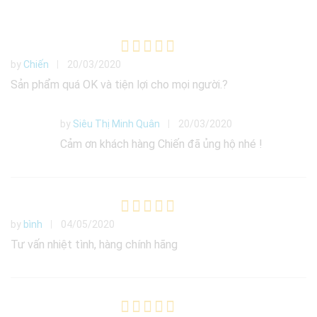
by
Chiến
20/03/2020
Được xếp
hạng
5
5
Sản phẩm quá OK và tiện lợi cho mọi người.?
sao
by
Siêu Thị Minh Quân
20/03/2020
Cảm ơn khách hàng Chiến đã ủng hộ nhé !
by
bình
04/05/2020
Được xếp
hạng
5
5
Tư vấn nhiệt tình, hàng chính hãng
sao