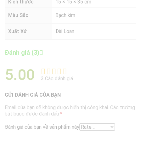
Kích thước
15 × 15 × 35 cm
Màu Sắc
Bạch kim
Xuất Xứ
Đài Loan
Đánh giá (3)
5.00
3
Các đánh giá
5.00
3
trên 5
dựa trên
GỬI ĐÁNH GIÁ CỦA BẠN
đánh giá
Email của bạn sẽ không được hiển thị công khai.
Các trường
bắt buộc được đánh dấu
*
Đánh giá của bạn về sản phẩm này