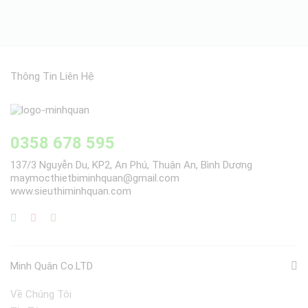
Thông Tin Liên Hệ
0358 678 595
137/3 Nguyễn Du, KP2, An Phú, Thuận An, Bình Dương
maymocthietbiminhquan@gmail.com
www.sieuthiminhquan.com
Minh Quân Co.LTD
Về Chúng Tôi