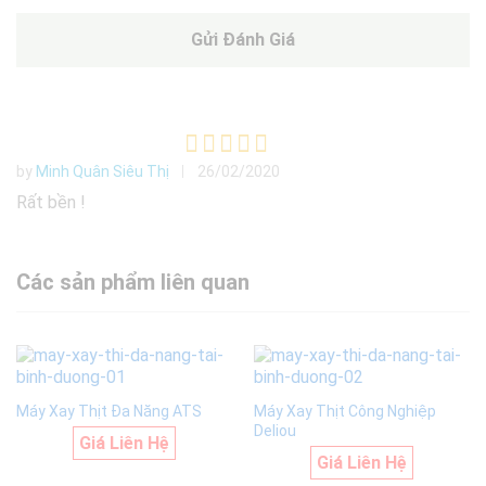
by
Minh Quân Siêu Thị
26/02/2020
Được xếp
hạng
5
5
Rất bền !
sao
Các sản phẩm liên quan
Máy Xay Thịt Đa Năng ATS
Máy Xay Thịt Công Nghiệp
Deliou
Giá Liên Hệ
Giá Liên Hệ