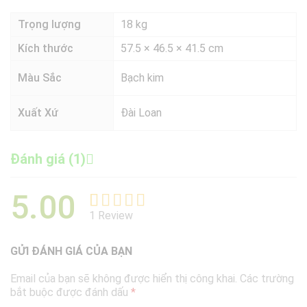
Trọng lượng
18 kg
Kích thước
57.5 × 46.5 × 41.5 cm
Màu Sắc
Bạch kim
Xuất Xứ
Đài Loan
Đánh giá (1)
5.00
1
Review
5.00
1
trên 5
dựa trên
GỬI ĐÁNH GIÁ CỦA BẠN
đánh giá
Email của bạn sẽ không được hiển thị công khai.
Các trường
bắt buộc được đánh dấu
*