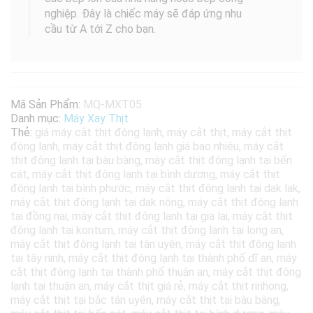
nghiệp. Đây là chiếc máy sẽ đáp ứng nhu
cầu từ A tới Z cho bạn.
Mã Sản Phẩm:
MQ-MXT05
Danh mục:
Máy Xay Thịt
Thẻ:
giá máy cắt thịt đông lạnh
,
máy cắt thịt
,
máy cắt thịt
đông lạnh
,
máy cắt thịt đông lạnh giá bao nhiêu
,
máy cắt
thịt đông lạnh tại bàu bàng
,
máy cắt thịt đông lạnh tại bến
cát
,
máy cắt thịt đông lạnh tại bình dương
,
máy cắt thịt
đông lạnh tại bình phước
,
máy cắt thịt đông lạnh tại dak lak
,
máy cắt thịt đông lạnh tại dak nông
,
máy cắt thịt đông lạnh
tại đồng nai
,
máy cắt thịt đông lạnh tại gia lai
,
máy cắt thịt
đông lạnh tại kontum
,
máy cắt thịt đông lạnh tại long an
,
máy cắt thịt đông lạnh tại tân uyên
,
máy cắt thịt đông lạnh
tại tây ninh
,
máy cắt thịt đông lạnh tại thành phố dĩ an
,
máy
cắt thịt đông lạnh tại thành phố thuận an
,
máy cắt thịt đông
lạnh tại thuận an
,
máy cắt thịt giá rẻ
,
máy cắt thịt ririhong
,
máy cắt thịt tại bắc tân uyên
,
máy cắt thịt tại bàu bàng
,