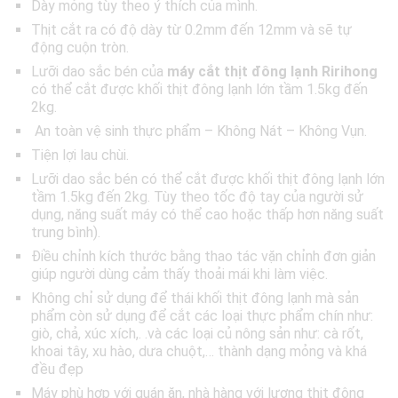
Dày mỏng tùy theo ý thích của mình.
Thịt cắt ra có độ dày từ 0.2mm đến 12mm và sẽ tự
động cuộn tròn.
Lưỡi dao sắc bén của
máy cắt thịt đông lạnh Ririhong
có thể cắt được khối thịt đông lạnh lớn tầm 1.5kg đến
2kg.
An toàn vệ sinh thực phẩm – Không Nát – Không Vụn.
Tiện lợi lau chùi.
Lưỡi dao sắc bén có thể cắt được khối thịt đông lạnh lớn
tầm 1.5kg đến 2kg. Tùy theo tốc độ tay của người sử
dụng, năng suất máy có thể cao hoặc thấp hơn năng suất
trung bình).
Điều chỉnh kích thước bằng thao tác vặn chỉnh đơn giản
giúp người dùng cảm thấy thoải mái khi làm việc.
Không chỉ sử dụng để thái khối thịt đông lạnh mà sản
phẩm còn sử dụng để cắt các loại thực phẩm chín như:
giò, chả, xúc xích,. .và các loại củ nông sản như: cà rốt,
khoai tây, xu hào, dưa chuột,… thành dạng mỏng và khá
đều đẹp
Máy phù hợp với quán ăn, nhà hàng với lượng thịt đông