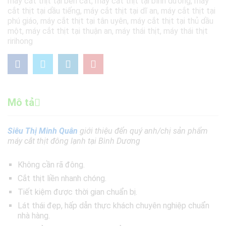
máy cắt thịt tại bến cát
,
máy cắt thịt tại bình dương
,
máy
cắt thịt tại dầu tiếng
,
máy cắt thịt tại dĩ an
,
máy cắt thịt tại
phú giáo
,
máy cắt thịt tại tân uyên
,
máy cắt thịt tại thủ dầu
một
,
máy cắt thịt tại thuận an
,
máy thái thịt
,
máy thái thịt
ririhong
Mô tả
Siêu Thị Minh Quân
giới thiệu đến quý anh/chị sản phẩm
máy cắt thịt đông lạnh tại Bình Dương
Không cần rã đông.
Cắt thịt liền nhanh chóng.
Tiết kiệm được thời gian chuẩn bị.
Lát thái đẹp, hấp dẫn thực khách chuyên nghiệp chuẩn
nhà hàng.