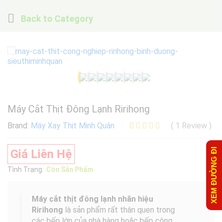
Back to
Category
Máy Cắt Thịt Đông Lạnh Ririhong
Brand:
Máy Xay Thịt Minh Quân
(
1
Review
)
5.00
1
trên 5
dựa trên
XEM ĐƯỜNG ĐI
Giá Liên Hệ
đánh giá
Tình Trạng:
Còn Sản Phẩm
Máy cắt thịt đông lạnh nhãn hiệu
Ririhong
là sản phẩm rất thân quen trong
các bếp lớn của nhà hàng hoặc bếp công