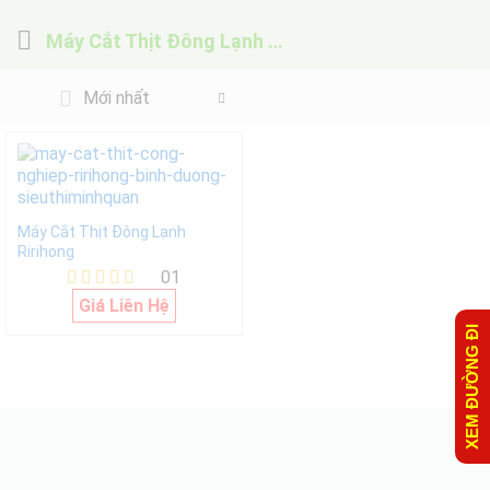
Máy Cắt Thịt Đông Lạnh Ririhong
Mới nhất
Máy Cắt Thịt Đông Lạnh
Ririhong
01
Được xếp
Giá Liên Hệ
hạng
XEM ĐƯỜNG ĐI
5.00
5 sao