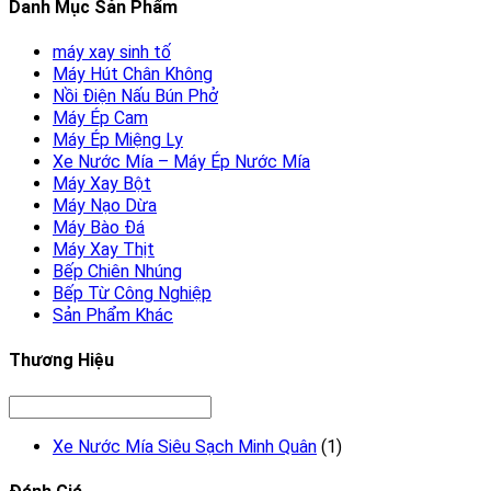
Danh Mục Sản Phẩm
máy xay sinh tố
Máy Hút Chân Không
Nồi Điện Nấu Bún Phở
Máy Ép Cam
Máy Ép Miệng Ly
Xe Nước Mía – Máy Ép Nước Mía
Máy Xay Bột
Máy Nạo Dừa
Máy Bào Đá
Máy Xay Thịt
Bếp Chiên Nhúng
Bếp Từ Công Nghiệp
Sản Phẩm Khác
Thương Hiệu
Xe Nước Mía Siêu Sạch Minh Quân
(1)