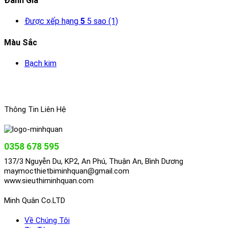
Đánh Giá
Được xếp hạng
5
5 sao
(1)
Màu Sắc
Bạch kim
Thông Tin Liên Hệ
0358 678 595
137/3 Nguyễn Du, KP2, An Phú, Thuận An, Bình Dương
maymocthietbiminhquan@gmail.com
www.sieuthiminhquan.com
Minh Quân Co.LTD
Về Chúng Tôi