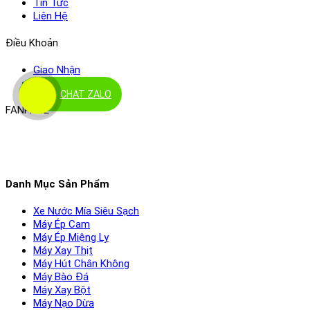
Tin Tức
Liên Hệ
Điều Khoản
Giao Nhận
Đổi Trả
CHAT ZALO
FANPAGE
Danh Mục Sản Phẩm
Xe Nước Mía Siêu Sạch
Máy Ép Cam
Máy Ép Miệng Ly
Máy Xay Thịt
Máy Hút Chân Không
Máy Bào Đá
Máy Xay Bột
Máy Nạo Dừa