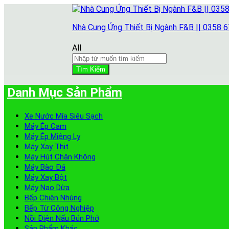
Nhà Cung Ứng Thiết Bị Ngành F&B || 0358 
All
Tìm Kiếm
Danh Mục Sản Phẩm
Xe Nước Mía Siêu Sạch
Máy Ép Cam
Máy Ép Miệng Ly
Máy Xay Thịt
Máy Hút Chân Không
Máy Bào Đá
Máy Xay Bột
Máy Nạo Dừa
Bếp Chiên Nhúng
Bếp Từ Công Nghiệp
Nồi Điện Nấu Bún Phở
Sản Phẩm Khác