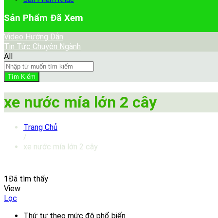
Sản Phẩm Đã Xem
Video Hướng Dẫn
Tin Tức Chuyên Ngành
All
Tìm Kiếm
xe nước mía lớn 2 cây
Trang Chủ
/
xe nước mía lớn 2 cây
1
Đã tìm thấy
View
Lọc
Thứ tự theo mức độ phổ biến