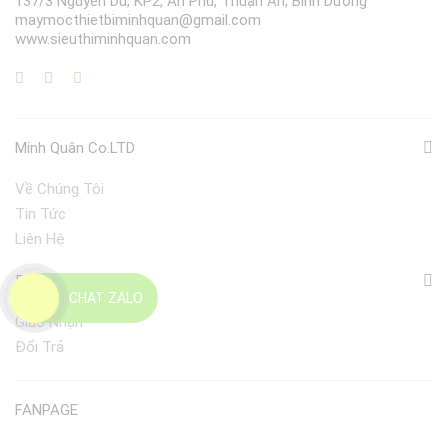
137/3 Nguyễn Du, KP2, An Phú, Thuận An, Bình Dương
maymocthietbiminhquan@gmail.com
www.sieuthiminhquan.com
Minh Quân Co.LTD
Về Chúng Tôi
Tin Tức
Liên Hệ
Điều Khoản
CHAT ZALO
Giao Nhận
Đổi Trả
FANPAGE