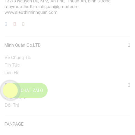
137/3 Nguyễn Du, KP2, An Phú, Thuận An, Bình Dương
maymocthietbiminhquan@gmail.com
www.sieuthiminhquan.com
Minh Quân Co.LTD
Về Chúng Tôi
Tin Tức
Liên Hệ
Điều Khoản
CHAT ZALO
Giao Nhận
Đổi Trả
FANPAGE