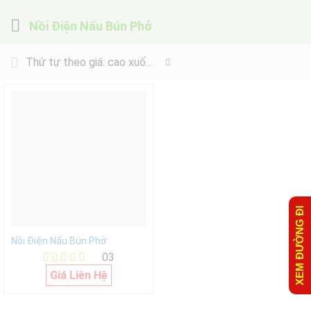
Nồi Điện Nấu Bún Phở
Thứ tự theo giá: cao xuống thấp
XEM ĐƯỜNG ĐI
Nồi Điện Nấu Bún Phở
03
Được xếp
Giá Liên Hệ
hạng
5.00
5 sao