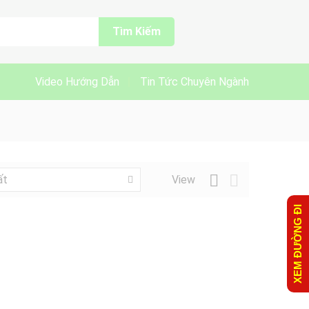
Tìm Kiếm
Video Hướng Dẫn
Tin Tức Chuyên Ngành
View
ất
XEM ĐƯỜNG ĐI