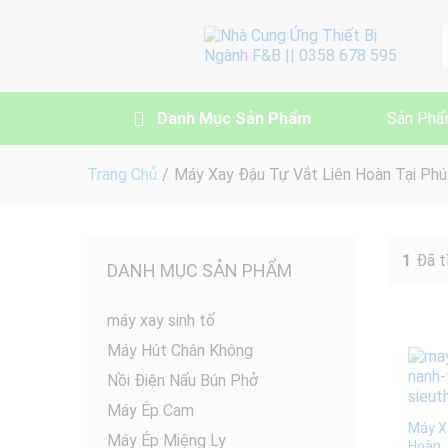
A
Danh Mục Sản Phẩm
Sản Phẩ
Trang Chủ
/
Máy Xay Đậu Tự Vắt Liên Hoàn Tại Phú
1
Đã t
DANH MỤC SẢN PHẨM
máy xay sinh tố
Máy Hút Chân Không
Nồi Điện Nấu Bún Phở
Máy Ép Cam
Máy X
Máy Ép Miệng Ly
Hoàn