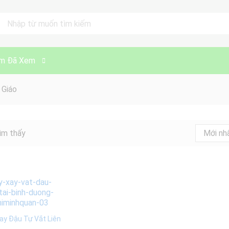
ll
m Đã Xem
 Giáo
ìm thấy
Mới nh
ay Đậu Tự Vắt Liên