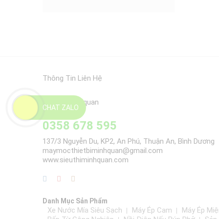
Thông Tin Liên Hệ
CHAT ZALO
0358 678 595
137/3 Nguyễn Du, KP2, An Phú, Thuận An, Bình Dương
maymocthietbiminhquan@gmail.com
www.sieuthiminhquan.com
Danh Mục Sản Phẩm
Xe Nước Mía Siêu Sạch
Máy Ép Cam
Máy Ép Miệ