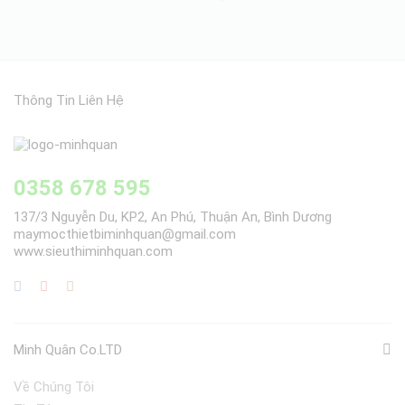
Thông Tin Liên Hệ
0358 678 595
137/3 Nguyễn Du, KP2, An Phú, Thuận An, Bình Dương
maymocthietbiminhquan@gmail.com
www.sieuthiminhquan.com
Minh Quân Co.LTD
Về Chúng Tôi