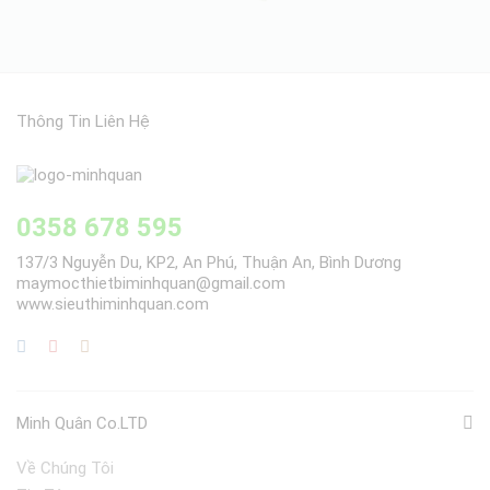
Thông Tin Liên Hệ
0358 678 595
137/3 Nguyễn Du, KP2, An Phú, Thuận An, Bình Dương
maymocthietbiminhquan@gmail.com
www.sieuthiminhquan.com
Minh Quân Co.LTD
Về Chúng Tôi