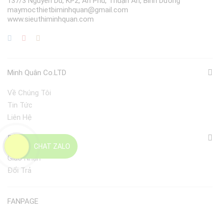
137/3 Nguyễn Du, KP2, An Phú, Thuận An, Bình Dương
maymocthietbiminhquan@gmail.com
www.sieuthiminhquan.com
Minh Quân Co.LTD
Về Chúng Tôi
Tin Tức
Liên Hệ
Điều Khoản
CHAT ZALO
Giao Nhận
Đổi Trả
FANPAGE