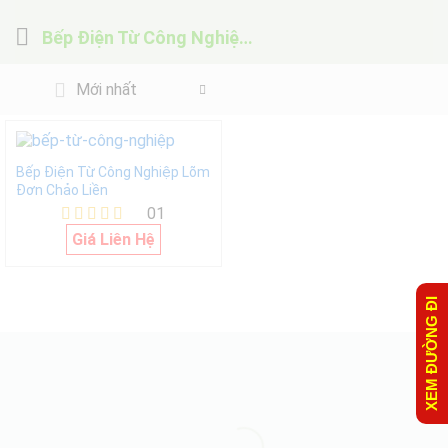
Bếp Điện Từ Công Nghiệp Lõm Đơn Chảo Liền
Mới nhất
Bếp Điện Từ Công Nghiệp Lõm
Đơn Chảo Liền
01
Được xếp
Giá Liên Hệ
hạng
5.00
5 sao
XEM ĐƯỜNG ĐI