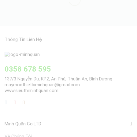
Thông Tin Liên Hệ
0358 678 595
137/3 Nguyễn Du, KP2, An Phú, Thuận An, Bình Dương
maymocthietbiminhquan@gmail.com
www.sieuthiminhquan.com
Minh Quân Co.LTD
Về Chúng Tôi