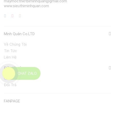
maymocthietbiminhquan@gmail.com
www.sieuthiminhquan.com
Minh Quân Co.LTD
Về Chúng Tôi
Tin Tức
Liên Hệ
Điều Khoản
CHAT ZALO
Giao Nhận
Đổi Trả
FANPAGE