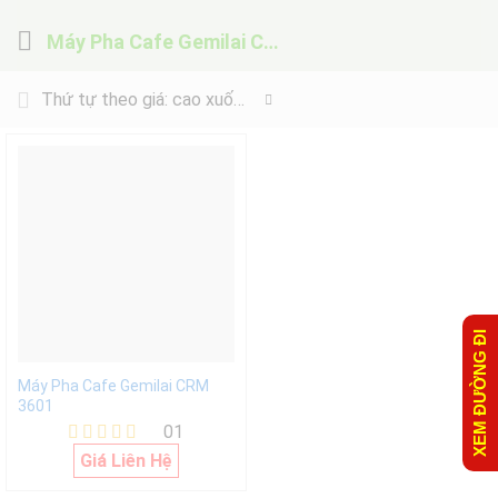
Máy Pha Cafe Gemilai CRM 3601
Thứ tự theo giá: cao xuống thấp
XEM ĐƯỜNG ĐI
Máy Pha Cafe Gemilai CRM
3601
01
Được xếp
Giá Liên Hệ
hạng
5.00