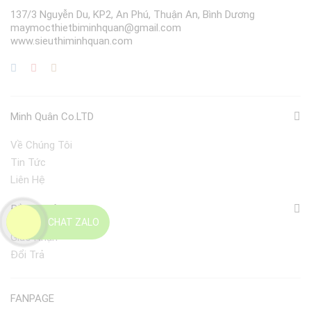
137/3 Nguyễn Du, KP2, An Phú, Thuận An, Bình Dương
maymocthietbiminhquan@gmail.com
www.sieuthiminhquan.com
Minh Quân Co.LTD
Về Chúng Tôi
Tin Tức
Liên Hệ
Điều Khoản
CHAT ZALO
Giao Nhận
Đổi Trả
FANPAGE