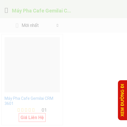
Máy Pha Cafe Gemilai CRM 3601
Mới nhất
XEM ĐƯỜNG ĐI
Máy Pha Cafe Gemilai CRM
3601
01
Được xếp
Giá Liên Hệ
hạng
5.00