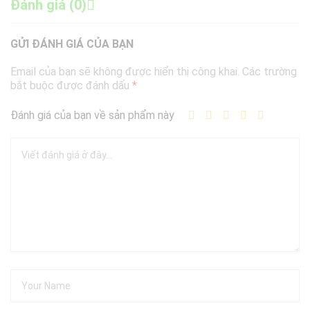
Đánh giá (0)
GỬI ĐÁNH GIÁ CỦA BẠN
Email của bạn sẽ không được hiển thị công khai.
Các trường
bắt buộc được đánh dấu
*
Đánh giá của bạn về sản phẩm này