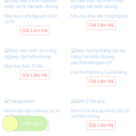
Máy Xay Cafe Nguyên Chất
Máy Xay Rau Má Công Nghiệp
LD19
Giá Liên Hệ
Giá Liên Hệ
Máy Xay Sinh Tố Aki
Bếp Nướng Bằng Ga Đa Năng
Giá Liên Hệ
Giá Liên Hệ
Khuôn làm giò chả Inox uy tín
Bình ủ trà sữa giữ nhiệt giá tốt
tại Bình Dương
tại Bình Dương
CHAT ZALO
Giá Liên Hệ
Giá Liên Hệ