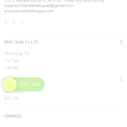
137/3 Nguyễn Du, KP2, An Phú, Thuận An, Bình Dương
maymocthietbiminhquan@gmail.com
www.sieuthiminhquan.com
Minh Quân Co.LTD
Về Chúng Tôi
Tin Tức
Liên Hệ
Điều Khoản
CHAT ZALO
Giao Nhận
Đổi Trả
FANPAGE