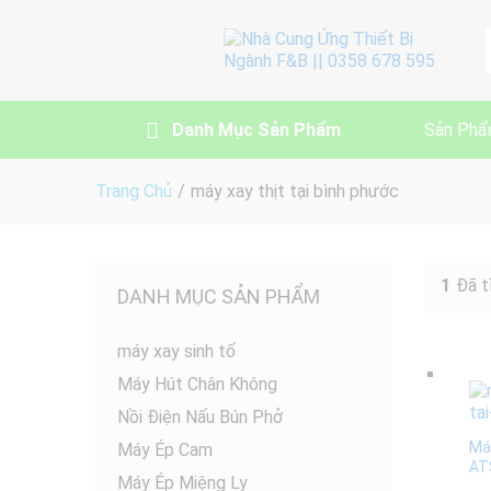
A
Danh Mục Sản Phẩm
Sản Phẩ
Trang Chủ
/
máy xay thịt tại bình phước
1
Đã t
DANH MỤC SẢN PHẨM
máy xay sinh tố
Máy Hút Chân Không
Nồi Điện Nấu Bún Phở
Má
Máy Ép Cam
AT
Máy Ép Miệng Ly