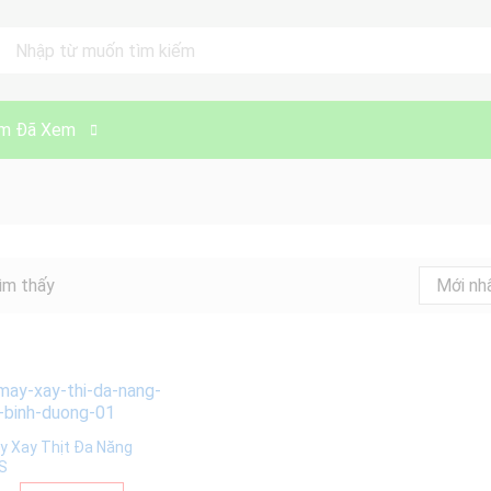
ll
m Đã Xem
ìm thấy
Mới nh
y Xay Thịt Đa Năng
S