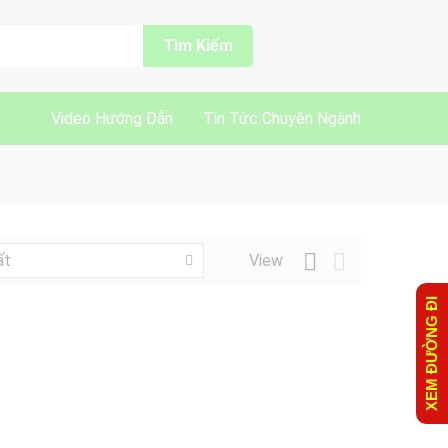
Tìm Kiếm
Video Hướng Dẫn
Tin Tức Chuyên Ngành
View
ất
XEM ĐƯỜNG ĐI