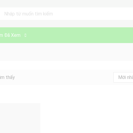
ll
m Đã Xem
ìm thấy
Mới nh