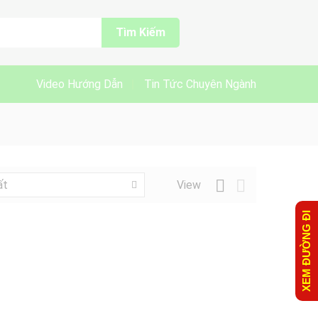
Tìm Kiếm
Video Hướng Dẫn
Tin Tức Chuyên Ngành
View
ất
XEM ĐƯỜNG ĐI