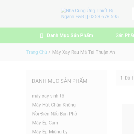
A
Danh Mục Sản Phẩm
Sản Phẩ
Trang Chủ
/
Máy Xay Rau Má Tại Thuận An
1
Đã t
DANH MỤC SẢN PHẨM
máy xay sinh tố
Máy Hút Chân Không
Nồi Điện Nấu Bún Phở
Máy Ép Cam
Máy Ép Miệng Ly