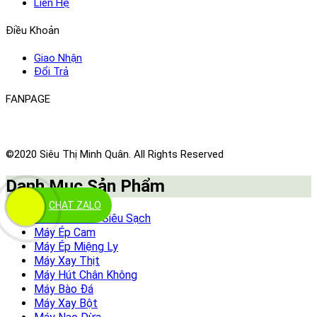
Liên Hệ
Điều Khoản
Giao Nhận
Đổi Trả
FANPAGE
©2020 Siêu Thị Minh Quân. All Rights Reserved
Danh Mục Sản Phẩm
CHAT ZALO
Xe Nước Mía Siêu Sạch
Máy Ép Cam
Máy Ép Miệng Ly
Máy Xay Thịt
Máy Hút Chân Không
Máy Bào Đá
Máy Xay Bột