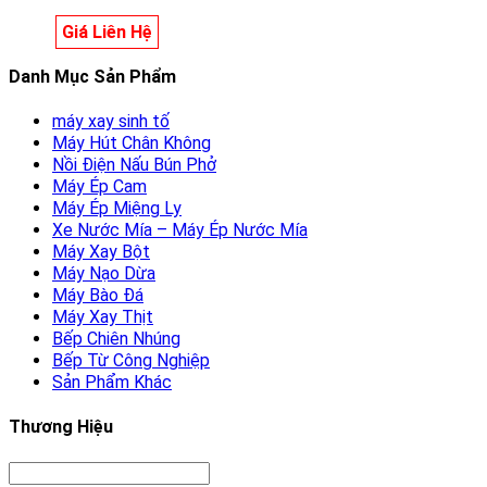
Giá Liên Hệ
Danh Mục Sản Phẩm
máy xay sinh tố
Máy Hút Chân Không
Nồi Điện Nấu Bún Phở
Máy Ép Cam
Máy Ép Miệng Ly
Xe Nước Mía – Máy Ép Nước Mía
Máy Xay Bột
Máy Nạo Dừa
Máy Bào Đá
Máy Xay Thịt
Bếp Chiên Nhúng
Bếp Từ Công Nghiệp
Sản Phẩm Khác
Thương Hiệu