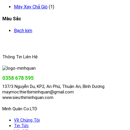
Máy Xay Chả Giò
(1)
Màu Sắc
Bạch kim
Thông Tin Liên Hệ
0358 678 595
137/3 Nguyễn Du, KP2, An Phú, Thuận An, Bình Dương
maymocthietbiminhquan@gmail.com
www.sieuthiminhquan.com
Minh Quân Co.LTD
Về Chúng Tôi
Tin Tức