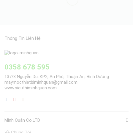
Thông Tin Liên Hệ
0358 678 595
137/3 Nguyễn Du, KP2, An Phú, Thuận An, Bình Dương
maymocthietbiminhquan@gmail.com
www.sieuthiminhquan.com
Minh Quân Co.LTD
Về Chúng Tôi