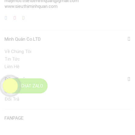
maymocthietbiminhquan@gmail.com
www.sieuthiminhquan.com
Minh Quân Co.LTD
Về Chúng Tôi
Tin Tức
Liên Hệ
Điều Khoản
CHAT ZALO
Giao Nhận
Đổi Trả
FANPAGE