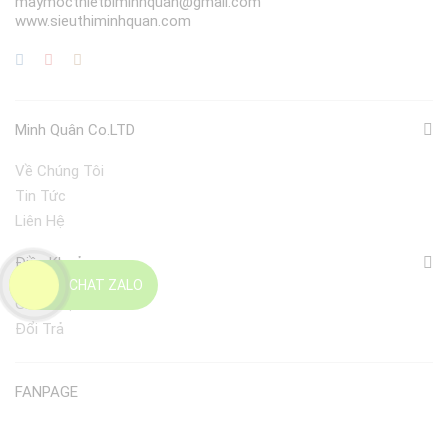
maymocthietbiminhquan@gmail.com
www.sieuthiminhquan.com
Minh Quân Co.LTD
Về Chúng Tôi
Tin Tức
Liên Hệ
Điều Khoản
CHAT ZALO
Giao Nhận
Đổi Trả
FANPAGE