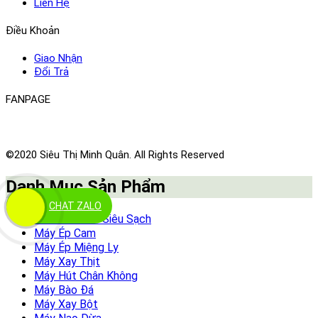
Liên Hệ
Điều Khoản
Giao Nhận
Đổi Trả
FANPAGE
©2020 Siêu Thị Minh Quân. All Rights Reserved
Danh Mục Sản Phẩm
CHAT ZALO
Xe Nước Mía Siêu Sạch
Máy Ép Cam
Máy Ép Miệng Ly
Máy Xay Thịt
Máy Hút Chân Không
Máy Bào Đá
Máy Xay Bột