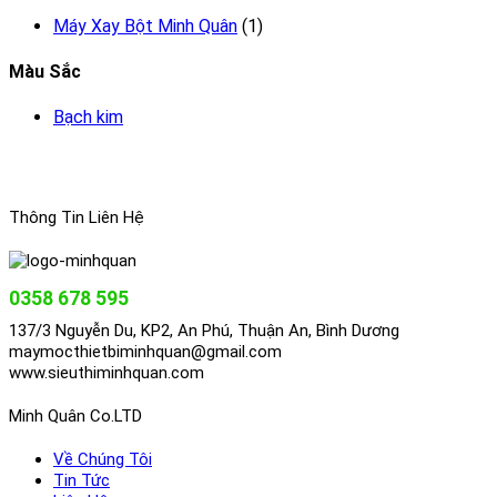
Máy Xay Bột Minh Quân
(1)
Màu Sắc
Bạch kim
Thông Tin Liên Hệ
0358 678 595
137/3 Nguyễn Du, KP2, An Phú, Thuận An, Bình Dương
maymocthietbiminhquan@gmail.com
www.sieuthiminhquan.com
Minh Quân Co.LTD
Về Chúng Tôi
Tin Tức