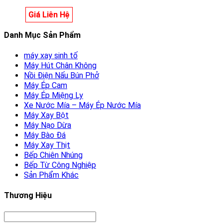
Giá Liên Hệ
Danh Mục Sản Phẩm
máy xay sinh tố
Máy Hút Chân Không
Nồi Điện Nấu Bún Phở
Máy Ép Cam
Máy Ép Miệng Ly
Xe Nước Mía – Máy Ép Nước Mía
Máy Xay Bột
Máy Nạo Dừa
Máy Bào Đá
Máy Xay Thịt
Bếp Chiên Nhúng
Bếp Từ Công Nghiệp
Sản Phẩm Khác
Thương Hiệu