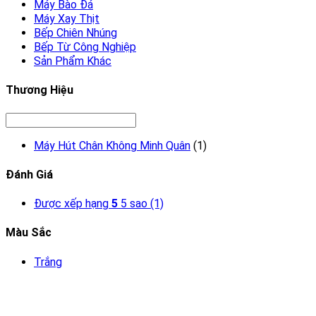
Máy Bào Đá
Máy Xay Thịt
Bếp Chiên Nhúng
Bếp Từ Công Nghiệp
Sản Phẩm Khác
Thương Hiệu
Máy Hút Chân Không Minh Quân
(1)
Đánh Giá
Được xếp hạng
5
5 sao
(1)
Màu Sắc
Trắng