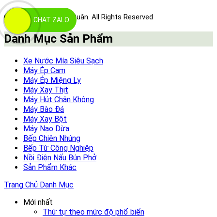
©2020 Siêu Thị Minh Quân. All Rights Reserved
CHAT ZALO
Danh Mục Sản Phẩm
Xe Nước Mía Siêu Sạch
Máy Ép Cam
Máy Ép Miệng Ly
Máy Xay Thịt
Máy Hút Chân Không
Máy Bào Đá
Máy Xay Bột
Máy Nạo Dừa
Bếp Chiên Nhúng
Bếp Từ Công Nghiệp
Nồi Điện Nấu Bún Phở
Sản Phẩm Khác
Trang Chủ
Danh Mục
Mới nhất
Thứ tự theo mức độ phổ biến