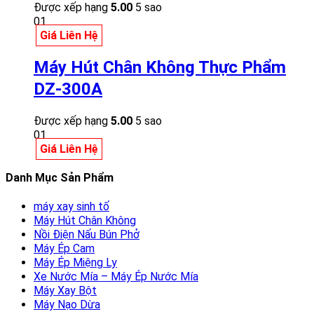
Được xếp hạng
5.00
5 sao
01
Giá Liên Hệ
Máy Hút Chân Không Thực Phẩm
DZ-300A
Được xếp hạng
5.00
5 sao
01
Giá Liên Hệ
Danh Mục Sản Phẩm
máy xay sinh tố
Máy Hút Chân Không
Nồi Điện Nấu Bún Phở
Máy Ép Cam
Máy Ép Miệng Ly
Xe Nước Mía – Máy Ép Nước Mía
Máy Xay Bột
Máy Nạo Dừa