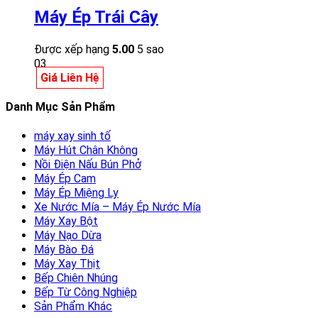
Máy Ép Trái Cây
Được xếp hạng
5.00
5 sao
03
Giá Liên Hệ
Danh Mục Sản Phẩm
máy xay sinh tố
Máy Hút Chân Không
Nồi Điện Nấu Bún Phở
Máy Ép Cam
Máy Ép Miệng Ly
Xe Nước Mía – Máy Ép Nước Mía
Máy Xay Bột
Máy Nạo Dừa
Máy Bào Đá
Máy Xay Thịt
Bếp Chiên Nhúng
Bếp Từ Công Nghiệp
Sản Phẩm Khác