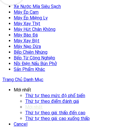
Xe Nước Mía Siêu Sạch
Máy Ép Cam
Máy Ép Miệng Ly
Máy Xay Thịt
Máy Hút Chân Không
Máy Bào Đá
Máy Xay Bột
Máy Nạo Dừa
Bếp Chiên Nhúng
Bếp Từ Công Nghiệp
Nồi Điện Nấu Bún Phở
Sản Phẩm Khác
Trang Chủ
Danh Mục
Mới nhất
Thứ tự theo mức độ phổ biến
Thứ tự theo điểm đánh giá
Mới nhất
Thứ tự theo giá: thấp đến cao
Thứ tự theo giá: cao xuống thấp
Cancel