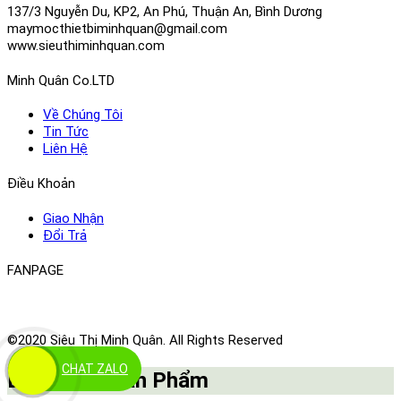
137/3 Nguyễn Du, KP2, An Phú, Thuận An, Bình Dương
maymocthietbiminhquan@gmail.com
www.sieuthiminhquan.com
Minh Quân Co.LTD
Về Chúng Tôi
Tin Tức
Liên Hệ
Điều Khoản
Giao Nhận
Đổi Trả
FANPAGE
©2020 Siêu Thị Minh Quân. All Rights Reserved
CHAT ZALO
Danh Mục Sản Phẩm