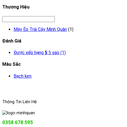
Thương Hiệu
Máy Ép Trái Cây Minh Quân
(1)
Đánh Giá
Được xếp hạng
5
5 sao
(1)
Màu Sắc
Bạch kim
Thông Tin Liên Hệ
0358 678 595